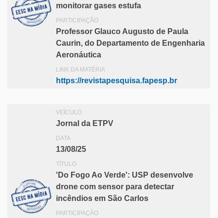
monitorar gases estufa
PARTICIPAÇÃO
Professor Glauco Augusto de Paula
Caurin, do Departamento de Engenharia
Aeronáutica
LINK DA MATÉRIA
https://revistapesquisa.fapesp.br
VEÍCULO
Jornal da ETPV
DATA
13/08/25
TÍTULO
'Do Fogo Ao Verde': USP desenvolve
drone com sensor para detectar
incêndios em São Carlos
PARTICIPAÇÃO