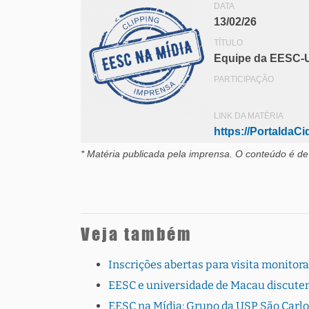
DATA
13/02/26
TÍTULO
Equipe da EESC-U
PARTICIPAÇÃO
LINK DA MATÉRIA
https://PortaldaC
* Matéria publicada pela imprensa
. O conteúdo é de
Veja também
Inscrições abertas para visita monito
EESC e universidade de Macau discutem
EESC na Mídia: Grupo da USP São Carlo