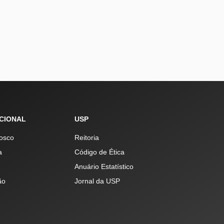
UCIONAL
USP
osco
Reitoria
a
Código de Ética
Anuário Estatístico
ão
Jornal da USP