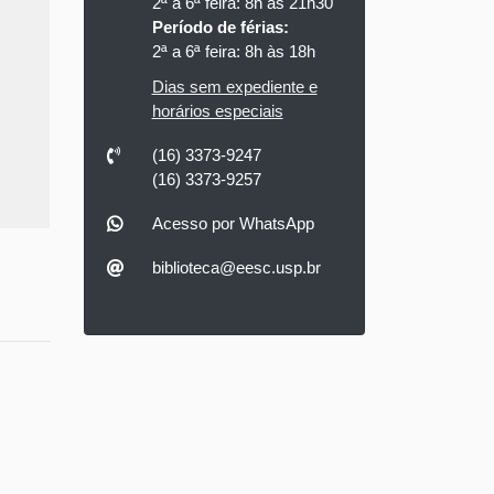
2ª a 6ª feira: 8h às 21h30
Período de férias:
2ª a 6ª feira: 8h às 18h
Dias sem expediente e
horários especiais
(16) 3373-9247
(16) 3373-9257
Acesso por WhatsApp
biblioteca@eesc.usp.br