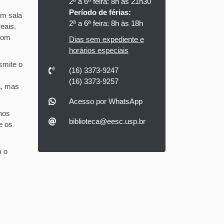
2ª a 6ª feira: 8h às 21h30
Período de férias:
em sala
2ª a 6ª feira: 8h às 18h
eais.
com
Dias sem expediente e
horários especiais
smite o
(16) 3373-9247
(16) 3373-9257
a, mas
Acesso por WhatsApp
nos
biblioteca@eesc.usp.br
e os
m o