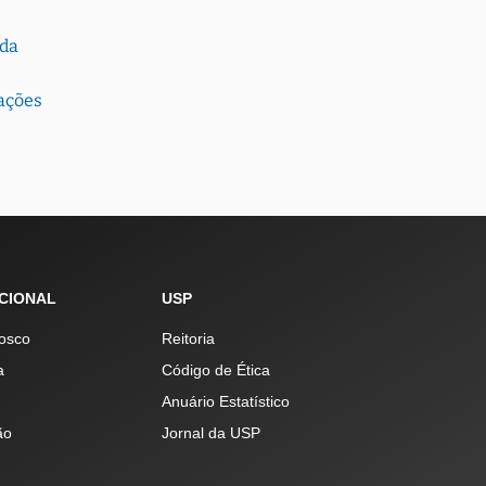
ida
cações
UCIONAL
USP
osco
Reitoria
a
Código de Ética
Anuário Estatístico
ão
Jornal da USP