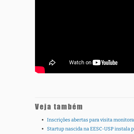
Veja também
Inscrições abertas para visita monito
Startup nascida na EESC-USP instala 