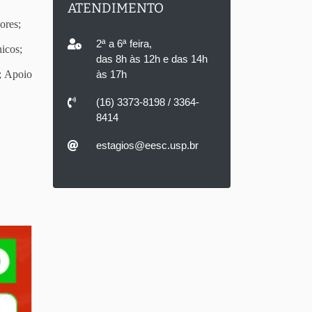
ATENDIMENTO
ores;
2ª a 6ª feira,
icos;
das 8h às 12h e das 14h
; Apoio
às 17h
(16) 3373-8198 / 3364-
8414
estagios@eesc.usp.br