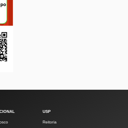
UCIONAL
USP
osco
Reitoria