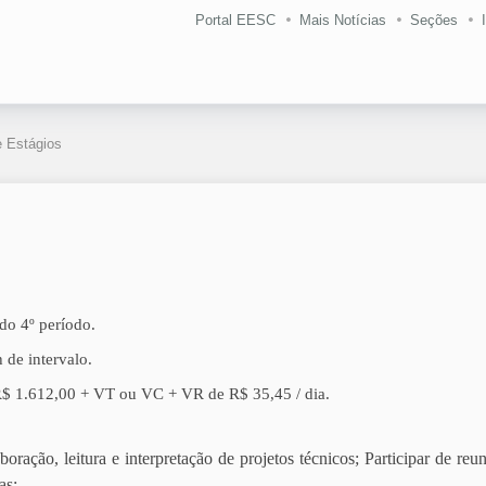
Portal EESC
Mais Notícias
Seções
 Estágios
do 4º período.
 de intervalo.
: R$ 1.612,00 + VT ou VC + VR de R$ 35,45 / dia.
ação, leitura e interpretação de projetos técnicos; Participar de reu
as;