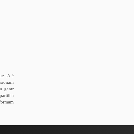
ue só é
lsionam
m gerar
partilha
sformam