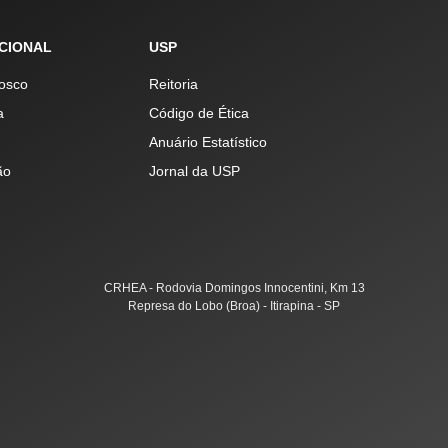
UCIONAL
USP
osco
Reitoria
a
Código de Ética
Anuário Estatístico
ão
Jornal da USP
CRHEA - Rodovia Domingos Innocentini, Km 13
Represa do Lobo (Broa) - Itirapina - SP