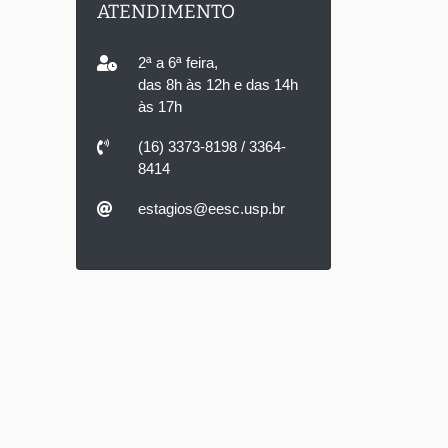
ATENDIMENTO
2ª a 6ª feira,
das 8h às 12h e das 14h
às 17h
(16) 3373-8198 / 3364-
8414
estagios@eesc.usp.br