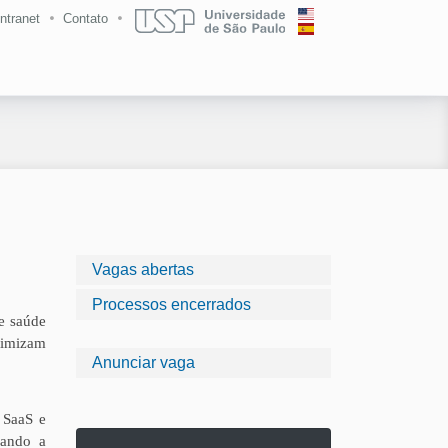
Intranet
Contato
Vagas abertas
Processos encerrados
e saúde
timizam
Anunciar vaga
 SaaS e
rando a