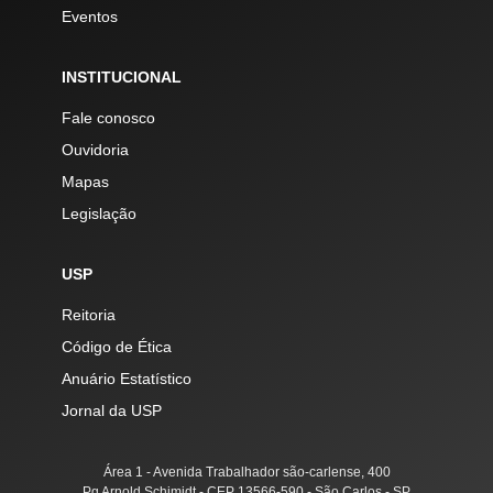
Eventos
INSTITUCIONAL
Fale conosco
Ouvidoria
Mapas
Legislação
USP
Reitoria
Código de Ética
Anuário Estatístico
Jornal da USP
Área 1 - Avenida Trabalhador são-carlense, 400
Pq Arnold Schimidt - CEP 13566-590 - São Carlos - SP