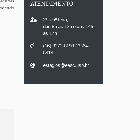
ecisões
ATENDIMENTO
 podendo
2ª a 6ª feira,
das 8h às 12h e das 14h
às 17h
(16) 3373-8198 / 3364-
8414
estagios@eesc.usp.br