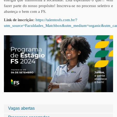
energia que transforma a sociedade. Está esperando o quê?! Vem
fazer parte do nosso propósito! Inscreva-se no processo seletivo e
abasteça o bem com a FS.
Link de inscrição:
https://talentosfs.com.br/?
utm_source=Faculdades_Matchbox&utm_medium=organic&utm_ca
Vagas abertas