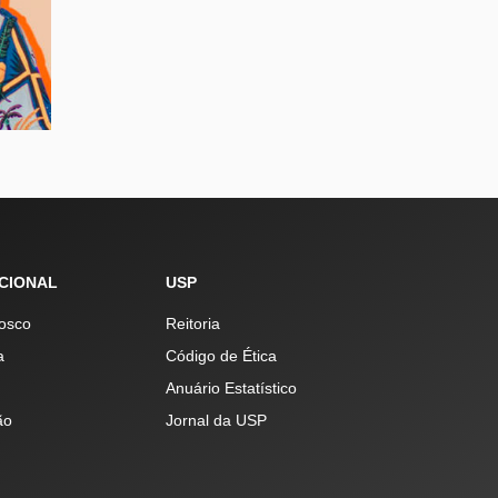
UCIONAL
USP
osco
Reitoria
a
Código de Ética
Anuário Estatístico
ão
Jornal da USP