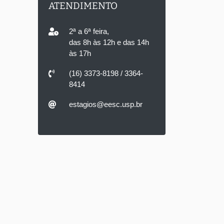
ATENDIMENTO
2ª a 6ª feira,
das 8h às 12h e das 14h
às 17h
(16) 3373-8198 / 3364-
8414
estagios@eesc.usp.br