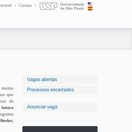
Intranet
Contato
Vagas abertas
m muitas
Processos encerrados
mos que
ínua de
Anunciar vaga
 futuro
rograma
lhedor,