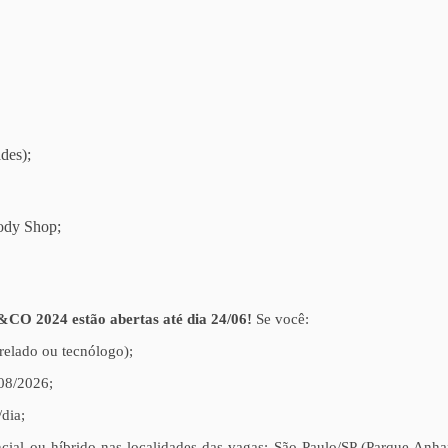
des);
ody Shop;
&CO 2024 estão abertas até dia 24/06!
Se você:
elado ou tecnólogo);
/08/2026;
dia;
cial ou híbrido nas localidades das vagas: São Paulo/SP (Parque Anha