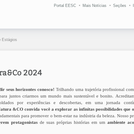
Portal EESC
Mais Notícias
Seções
 Estágios
ura&Co 2024
r seus horizontes conosco!
Trilhando uma trajetória profissional co
, para juntos criarmos um mundo mais sustentável e bonito.
Acredita
oldados por experiências e descobertas, em uma jornada cont
atura &CO convida você a explorar as infinitas possibilidades que o
ndamentais para promover o bem-estar na indústria da beleza.
Nosso p
erem protagonistas
de suas próprias histórias em um
ambiente aco