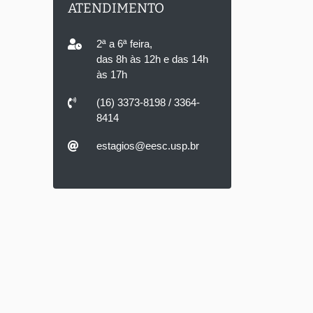
ATENDIMENTO
2ª a 6ª feira,
das 8h às 12h e das 14h
às 17h
(16) 3373-8198 / 3364-
8414
estagios@eesc.usp.br