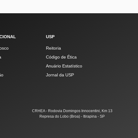
UCIONAL
USP
osco
Reitoria
a
Código de Ética
Anuário Estatístico
ão
Jornal da USP
CRHEA - Rodovia Domingos Innocentini, Km 13
Represa do Lobo (Broa) - Itirapina - SP