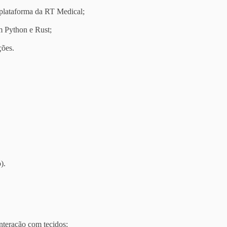
 plataforma da RT Medical;
m Python e Rust;
ções.
).
interação com tecidos;