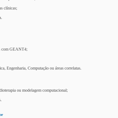
s clínicas;
a.
icas com GEANT4;
a, Engenharia, Computação ou áreas correlatas.
adioterapia ou modelagem computacional;
.
br