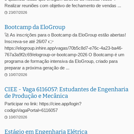
Realizar reuniões com objetivo de fechamento de vendas ...
23/07/2026
Bootcamp da EloGroup
🚀 As inscrições para o Bootcamp da EloGroup estão abertas!
Inscreva-se até 26/07 👉
https://elogroup.inhire.app/vagas/70b5c8d7-e76c-4a23-ba46-
767a3a9f2c69/elogroup-or-bootcamp-2026 O Bootcamp é um
programa de formação intensiva da EloGroup, criado para
preparar a próxima geração de ...
10/07/2026
CIEE - Vaga 6116057: Estudantes de Engenharia
de Produção e Mecânica
Participar no link: https://ciee.app/login?
codigoVagaPortal=6116057
10/07/2026
Estágio em Engenharia Elétrica