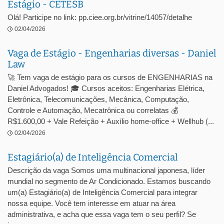
Estágio - CETESB
Olá! Participe no link: pp.ciee.org.br/vitrine/14057/detalhe
02/04/2026
Vaga de Estágio - Engenharias diversas - Daniel
Law
🚀 Tem vaga de estágio para os cursos de ENGENHARIAS na
Daniel Advogados! 🎓 Cursos aceitos: Engenharias Elétrica,
Eletrônica, Telecomunicações, Mecânica, Computação,
Controle e Automação, Mecatrônica ou correlatas 💰
R$1.600,00 + Vale Refeição + Auxílio home-office + Wellhub (...
02/04/2026
Estagiário(a) de Inteligência Comercial
Descrição da vaga Somos uma multinacional japonesa, líder
mundial no segmento de Ar Condicionado. Estamos buscando
um(a) Estagiário(a) de Inteligência Comercial para integrar
nossa equipe. Você tem interesse em atuar na área
administrativa, e acha que essa vaga tem o seu perfil? Se