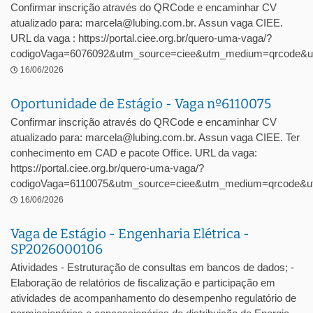
Confirmar inscrição através do QRCode e encaminhar CV
atualizado para: marcela@lubing.com.br. Assun vaga CIEE.
URL da vaga : https://portal.ciee.org.br/quero-uma-vaga/?
codigoVaga=6076092&utm_source=ciee&utm_medium=qrcode&u
16/06/2026
Oportunidade de Estágio - Vaga nº6110075
Confirmar inscrição através do QRCode e encaminhar CV
atualizado para: marcela@lubing.com.br. Assun vaga CIEE. Ter
conhecimento em CAD e pacote Office. URL da vaga:
https://portal.ciee.org.br/quero-uma-vaga/?
codigoVaga=6110075&utm_source=ciee&utm_medium=qrcode&ut
16/06/2026
Vaga de Estágio - Engenharia Elétrica -
SP2026000106
Atividades - Estruturação de consultas em bancos de dados; -
Elaboração de relatórios de fiscalização e participação em
atividades de acompanhamento do desempenho regulatório de