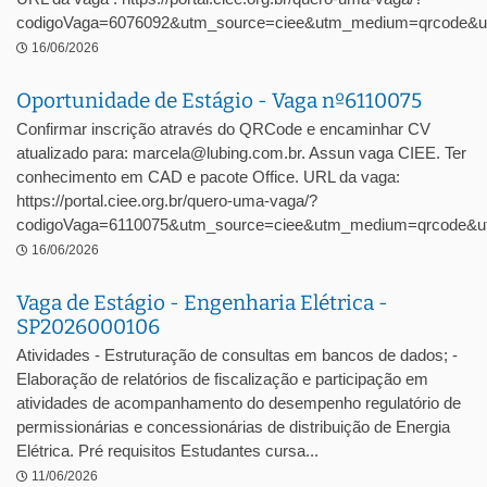
codigoVaga=6076092&utm_source=ciee&utm_medium=qrcode&u
16/06/2026
Oportunidade de Estágio - Vaga nº6110075
Confirmar inscrição através do QRCode e encaminhar CV
atualizado para: marcela@lubing.com.br. Assun vaga CIEE. Ter
conhecimento em CAD e pacote Office. URL da vaga:
https://portal.ciee.org.br/quero-uma-vaga/?
codigoVaga=6110075&utm_source=ciee&utm_medium=qrcode&ut
16/06/2026
Vaga de Estágio - Engenharia Elétrica -
SP2026000106
Atividades - Estruturação de consultas em bancos de dados; -
Elaboração de relatórios de fiscalização e participação em
atividades de acompanhamento do desempenho regulatório de
permissionárias e concessionárias de distribuição de Energia
Elétrica. Pré requisitos Estudantes cursa...
11/06/2026