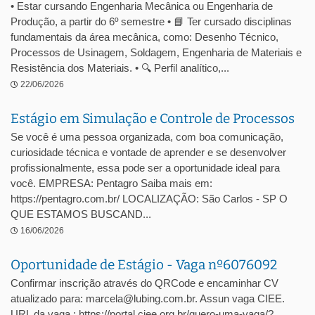
• Estar cursando Engenharia Mecânica ou Engenharia de
Produção, a partir do 6º semestre • 📘 Ter cursado disciplinas
fundamentais da área mecânica, como: Desenho Técnico,
Processos de Usinagem, Soldagem, Engenharia de Materiais e
Resistência dos Materiais. • 🔍 Perfil analítico,...
22/06/2026
Estágio em Simulação e Controle de Processos
Se você é uma pessoa organizada, com boa comunicação,
curiosidade técnica e vontade de aprender e se desenvolver
profissionalmente, essa pode ser a oportunidade ideal para
você. EMPRESA: Pentagro Saiba mais em:
https://pentagro.com.br/ LOCALIZAÇÃO: São Carlos - SP O
QUE ESTAMOS BUSCAND...
16/06/2026
Oportunidade de Estágio - Vaga nº6076092
Confirmar inscrição através do QRCode e encaminhar CV
atualizado para: marcela@lubing.com.br. Assun vaga CIEE.
URL da vaga : https://portal.ciee.org.br/quero-uma-vaga/?