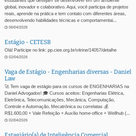
estudantes que desejam se desenvolver em um ambiente
global, inovador e colaborativo. Aqui, você participa de projetos
reais, aprende na prática e tem contato com diferentes áreas,
desenvolvendo habilidades técnicas e comportamentai...
06/04/2026
Estágio - CETESB
Olá! Participe no link: pp.ciee.org.br/vitrine/14057/detalhe
02/04/2026
Vaga de Estágio - Engenharias diversas - Daniel
Law
🚀 Tem vaga de estágio para os cursos de ENGENHARIAS na
Daniel Advogados! 🎓 Cursos aceitos: Engenharias Elétrica,
Eletrônica, Telecomunicações, Mecânica, Computação,
Controle e Automação, Mecatrônica ou correlatas 💰
R$1.600,00 + Vale Refeição + Auxílio home-office + Wellhub (...
02/04/2026
Estagiário(a) de Inteligência Comercial