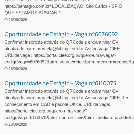
https://pentagro.com.br/ LOCALIZAÇÃO: São Carlos - SP O
QUE ESTAMOS BUSCAND...
16/06/2026
Oportunidade de Estágio - Vaga nº6076092
Confirmar inscrição através do QRCode e encaminhar CV
atualizado para: marcela@lubing.com.br. Assun vaga CIEE.
URL da vaga : https://portal.ciee.org.br/quero-uma-vaga/?
codigoVaga=6076092&utm_source=ciee&utm_medium=qrcode&u
16/06/2026
Oportunidade de Estágio - Vaga nº6110075
Confirmar inscrição através do QRCode e encaminhar CV
atualizado para: marcela@lubing.com.br. Assun vaga CIEE. Ter
conhecimento em CAD e pacote Office. URL da vaga:
https://portal.ciee.org.br/quero-uma-vaga/?
codigoVaga=6110075&utm_source=ciee&utm_medium=qrcode&ut
16/06/2026