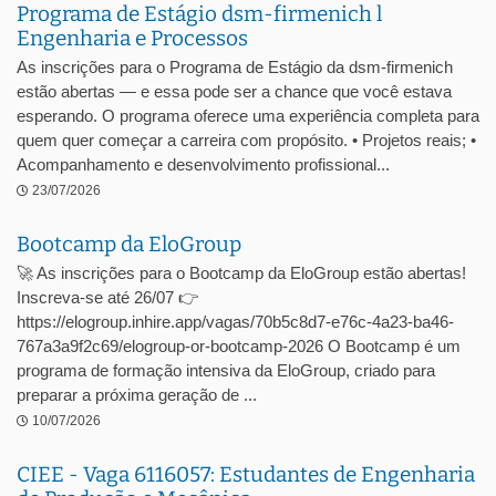
Programa de Estágio dsm-firmenich l
Engenharia e Processos
As inscrições para o Programa de Estágio da dsm-firmenich
estão abertas — e essa pode ser a chance que você estava
esperando. O programa oferece uma experiência completa para
quem quer começar a carreira com propósito. • Projetos reais; •
Acompanhamento e desenvolvimento profissional...
23/07/2026
Bootcamp da EloGroup
🚀 As inscrições para o Bootcamp da EloGroup estão abertas!
Inscreva-se até 26/07 👉
https://elogroup.inhire.app/vagas/70b5c8d7-e76c-4a23-ba46-
767a3a9f2c69/elogroup-or-bootcamp-2026 O Bootcamp é um
programa de formação intensiva da EloGroup, criado para
preparar a próxima geração de ...
10/07/2026
CIEE - Vaga 6116057: Estudantes de Engenharia