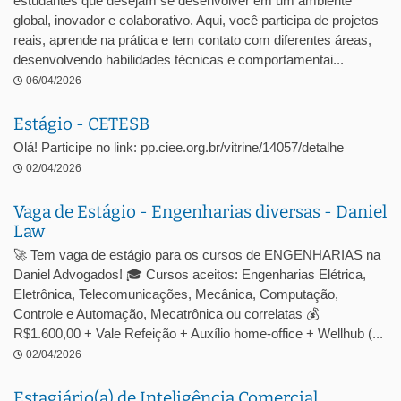
estudantes que desejam se desenvolver em um ambiente
global, inovador e colaborativo. Aqui, você participa de projetos
reais, aprende na prática e tem contato com diferentes áreas,
desenvolvendo habilidades técnicas e comportamentai...
06/04/2026
Estágio - CETESB
Olá! Participe no link: pp.ciee.org.br/vitrine/14057/detalhe
02/04/2026
Vaga de Estágio - Engenharias diversas - Daniel
Law
🚀 Tem vaga de estágio para os cursos de ENGENHARIAS na
Daniel Advogados! 🎓 Cursos aceitos: Engenharias Elétrica,
Eletrônica, Telecomunicações, Mecânica, Computação,
Controle e Automação, Mecatrônica ou correlatas 💰
R$1.600,00 + Vale Refeição + Auxílio home-office + Wellhub (...
02/04/2026
Estagiário(a) de Inteligência Comercial