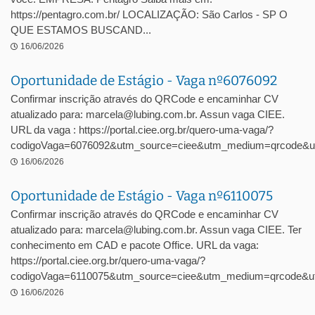
https://pentagro.com.br/ LOCALIZAÇÃO: São Carlos - SP O
QUE ESTAMOS BUSCAND...
16/06/2026
Oportunidade de Estágio - Vaga nº6076092
Confirmar inscrição através do QRCode e encaminhar CV
atualizado para: marcela@lubing.com.br. Assun vaga CIEE.
URL da vaga : https://portal.ciee.org.br/quero-uma-vaga/?
codigoVaga=6076092&utm_source=ciee&utm_medium=qrcode&u
16/06/2026
Oportunidade de Estágio - Vaga nº6110075
Confirmar inscrição através do QRCode e encaminhar CV
atualizado para: marcela@lubing.com.br. Assun vaga CIEE. Ter
conhecimento em CAD e pacote Office. URL da vaga:
https://portal.ciee.org.br/quero-uma-vaga/?
codigoVaga=6110075&utm_source=ciee&utm_medium=qrcode&ut
16/06/2026