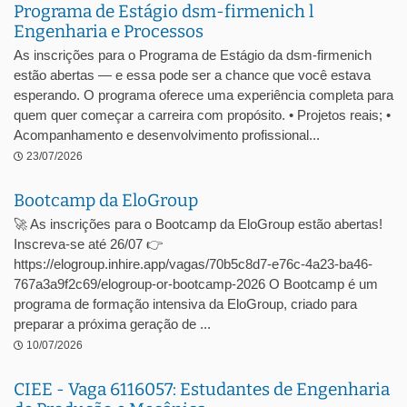
Programa de Estágio dsm-firmenich l
Engenharia e Processos
As inscrições para o Programa de Estágio da dsm-firmenich
estão abertas — e essa pode ser a chance que você estava
esperando. O programa oferece uma experiência completa para
quem quer começar a carreira com propósito. • Projetos reais; •
Acompanhamento e desenvolvimento profissional...
23/07/2026
Bootcamp da EloGroup
🚀 As inscrições para o Bootcamp da EloGroup estão abertas!
Inscreva-se até 26/07 👉
https://elogroup.inhire.app/vagas/70b5c8d7-e76c-4a23-ba46-
767a3a9f2c69/elogroup-or-bootcamp-2026 O Bootcamp é um
programa de formação intensiva da EloGroup, criado para
preparar a próxima geração de ...
10/07/2026
CIEE - Vaga 6116057: Estudantes de Engenharia