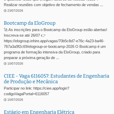
Realizar reuniões com objetivo de fechamento de vendas ...
23/07/2026
Bootcamp da EloGroup
🚀 As inscrições para o Bootcamp da EloGroup estão abertas!
Inscreva-se até 26/07 👉
https://elogroup.inhire.app/vagas/70b5c8d7-e76c-4a23-ba46-
767a3a9f2c69/elogroup-or-bootcamp-2026 O Bootcamp é um
programa de formação intensiva da EloGroup, criado para
preparar a próxima geração de ...
10/07/2026
CIEE - Vaga 6116057: Estudantes de Engenharia
de Produção e Mecânica
Participar no link: https://ciee.app/login?
codigoVagaPortal=6116057
10/07/2026
Estágio em Engenharia Elétrica