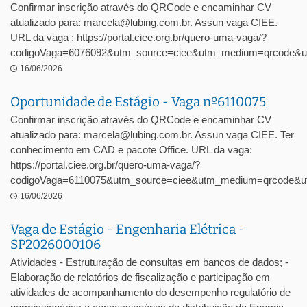
Confirmar inscrição através do QRCode e encaminhar CV
atualizado para: marcela@lubing.com.br. Assun vaga CIEE.
URL da vaga : https://portal.ciee.org.br/quero-uma-vaga/?
codigoVaga=6076092&utm_source=ciee&utm_medium=qrcode&u
16/06/2026
Oportunidade de Estágio - Vaga nº6110075
Confirmar inscrição através do QRCode e encaminhar CV
atualizado para: marcela@lubing.com.br. Assun vaga CIEE. Ter
conhecimento em CAD e pacote Office. URL da vaga:
https://portal.ciee.org.br/quero-uma-vaga/?
codigoVaga=6110075&utm_source=ciee&utm_medium=qrcode&ut
16/06/2026
Vaga de Estágio - Engenharia Elétrica -
SP2026000106
Atividades - Estruturação de consultas em bancos de dados; -
Elaboração de relatórios de fiscalização e participação em
atividades de acompanhamento do desempenho regulatório de