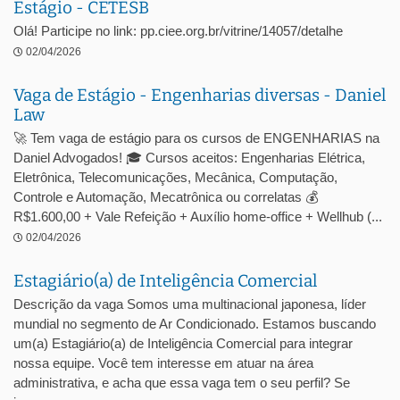
Estágio - CETESB
Olá! Participe no link: pp.ciee.org.br/vitrine/14057/detalhe
02/04/2026
Vaga de Estágio - Engenharias diversas - Daniel
Law
🚀 Tem vaga de estágio para os cursos de ENGENHARIAS na
Daniel Advogados! 🎓 Cursos aceitos: Engenharias Elétrica,
Eletrônica, Telecomunicações, Mecânica, Computação,
Controle e Automação, Mecatrônica ou correlatas 💰
R$1.600,00 + Vale Refeição + Auxílio home-office + Wellhub (...
02/04/2026
Estagiário(a) de Inteligência Comercial
Descrição da vaga Somos uma multinacional japonesa, líder
mundial no segmento de Ar Condicionado. Estamos buscando
um(a) Estagiário(a) de Inteligência Comercial para integrar
nossa equipe. Você tem interesse em atuar na área
administrativa, e acha que essa vaga tem o seu perfil? Se