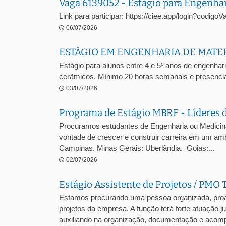
Vaga 6139052 - Estágio para Engenha
Link para participar: https://ciee.app/login?codig
06/07/2026
ESTÁGIO EM ENGENHARIA DE MATE
Estágio para alunos entre 4 e 5º anos de engenhari
cerâmicos. Mínimo 20 horas semanais e presencia
03/07/2026
Programa de Estágio MBRF - Líderes 
Procuramos estudantes de Engenharia ou Medicina V
vontade de crescer e construir carreira em um amb
Campinas. Minas Gerais: Uberlândia. Goias:...
02/07/2026
Estágio Assistente de Projetos / PMO 
Estamos procurando uma pessoa organizada, proa
projetos da empresa. A função terá forte atuação 
auxiliando na organização, documentação e acomp