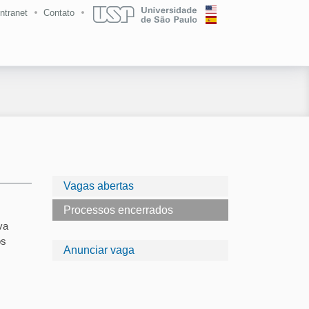
Intranet
Contato
Vagas abertas
Processos encerrados
va
os
Anunciar vaga