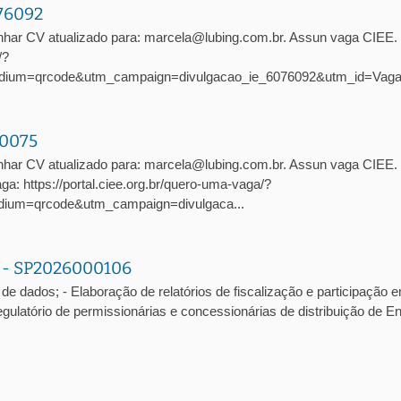
076092
nhar CV atualizado para: marcela@lubing.com.br. Assun vaga CIEE
/?
dium=qrcode&utm_campaign=divulgacao_ie_6076092&utm_id=Vag
10075
har CV atualizado para: marcela@lubing.com.br. Assun vaga CIEE. 
: https://portal.ciee.org.br/quero-uma-vaga/?
ium=qrcode&utm_campaign=divulgaca...
a - SP2026000106
de dados; - Elaboração de relatórios de fiscalização e participação 
atório de permissionárias e concessionárias de distribuição de En