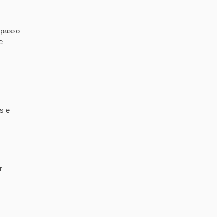
 passo
e
s e
r