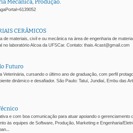
ria Mecânica, Produção.
oVagaPortal=6139052
RIAIS CERÂMICOS
a de materiais, civil e ou mecânica na área de engenharia de materia
l no laboratório Alcoa da UFSCar. Contato: thais.4cast@gmail.com
do Futuro
eterinária, cursando o último ano de graduação, com perfil protago
iente dinâmico e desafiador. São Paulo: Tatuí, Jundiaí, Embu das Ar
Técnico
tiva e com boa comunicação para atuar apoiando o gerenciamento 
junto às equipes de Software, Produção, Marketing e Engenharia/Eletr
an...