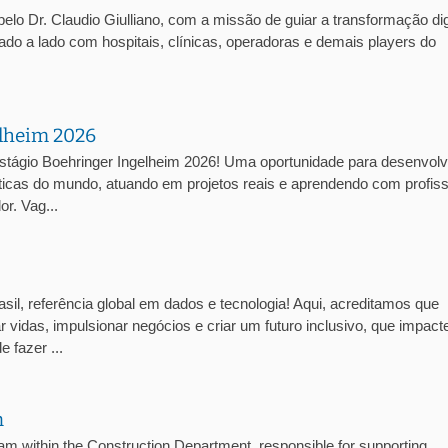
lo Dr. Claudio Giulliano, com a missão de guiar a transformação dig
lado a lado com hospitais, clínicas, operadoras e demais players do
elheim 2026
stágio Boehringer Ingelheim 2026! Uma oportunidade para desenvolv
cas do mundo, atuando em projetos reais e aprendendo com profiss
r. Vag...
sil, referência global em dados e tecnologia! Aqui, acreditamos que
 vidas, impulsionar negócios e criar um futuro inclusivo, que impact
 fazer ...
n
ithin the Construction Department, responsible for supporting