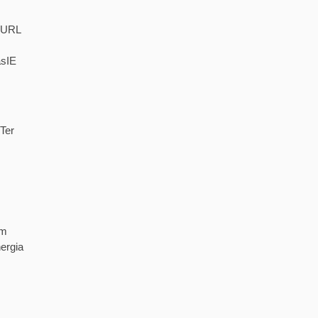
. URL
asIE
Ter
em
ergia