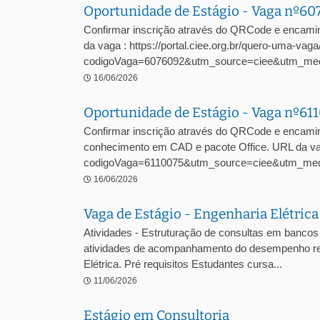
Oportunidade de Estágio - Vaga nº6
Confirmar inscrição através do QRCode e encami
da vaga : https://portal.ciee.org.br/quero-uma-vaga
codigoVaga=6076092&utm_source=ciee&utm_me
16/06/2026
Oportunidade de Estágio - Vaga nº61
Confirmar inscrição através do QRCode e encamin
conhecimento em CAD e pacote Office. URL da vaga
codigoVaga=6110075&utm_source=ciee&utm_med
16/06/2026
Vaga de Estágio - Engenharia Elétric
Atividades - Estruturação de consultas em bancos 
atividades de acompanhamento do desempenho regul
Elétrica. Pré requisitos Estudantes cursa...
11/06/2026
Estágio em Consultoria