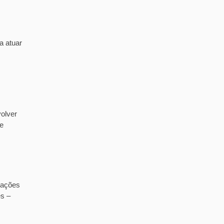
a atuar
olver
de
tações
es –