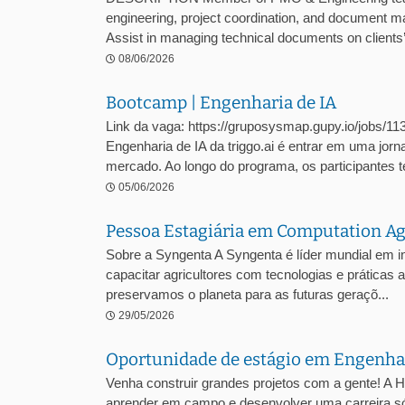
engineering, project coordination, and document 
Assist in managing technical documents on clients’ 
08/06/2026
Bootcamp | Engenharia de IA
Link da vaga: https://gruposysmap.gupy.io/jobs/1
Engenharia de IA da triggo.ai é entrar em uma jor
mercado. Ao longo do programa, os participantes te
05/06/2026
Pessoa Estagiária em Computation 
Sobre a Syngenta A Syngenta é líder mundial em 
capacitar agricultores com tecnologias e prática
preservamos o planeta para as futuras geraçõ...
29/05/2026
Oportunidade de estágio em Engenhari
Venha construir grandes projetos com a gente! A 
aprender em campo e desenvolver uma carreira sól