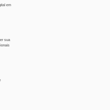
ital em
er sua
ionais
e