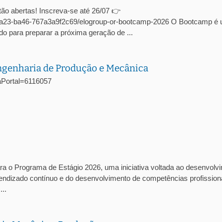
ão abertas! Inscreva-se até 26/07 👉
c-4a23-ba46-767a3a9f2c69/elogroup-or-bootcamp-2026 O Bootcamp é
o para preparar a próxima geração de ...
Engenharia de Produção e Mecânica
agaPortal=6116057
ra o Programa de Estágio 2026, uma iniciativa voltada ao desenvolv
prendizado contínuo e do desenvolvimento de competências profission
..