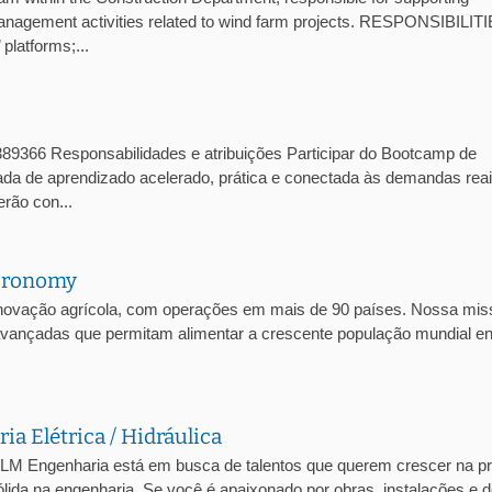
management activities related to wind farm projects. RESPONSIBILITI
platforms;...
1389366 Responsabilidades e atribuições Participar do Bootcamp de
nada de aprendizado acelerado, prática e conectada às demandas rea
rão con...
Agronomy
inovação agrícola, com operações em mais de 90 países. Nossa mis
s avançadas que permitam alimentar a crescente população mundial e
a Elétrica / Hidráulica
HLM Engenharia está em busca de talentos que querem crescer na pr
ida na engenharia. Se você é apaixonado por obras, instalações e d