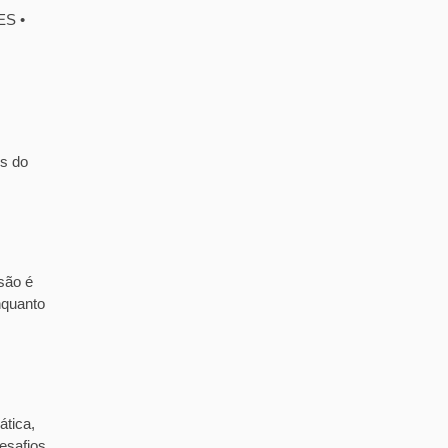
ES •
is do
são é
nquanto
ática,
esafios