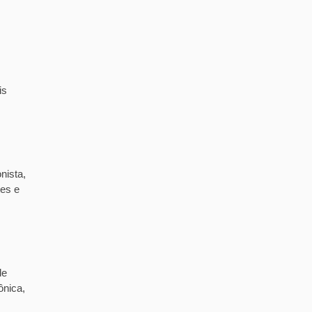
is
nista,
tes e
de
ônica,