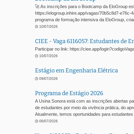
🚀 As inscrições para o Bootcamp da EloGroup est
https://elogroup.inhire.app/vagas/70b5c8d7-e76
programa de formação intensiva da EloGroup, criad
10/07/2026
CIEE - Vaga 6116057: Estudantes de 
Participar no link: https://ciee.app/login?codigoV
10/07/2026
Estágio em Engenharia Elétrica
09/07/2026
Programa de Estágio 2026
A Usina Sonora está com as inscrições abertas pa
de estudantes por meio da vivência prática, do a
Atualmente, temos oportunidades para estudantes .
06/07/2026