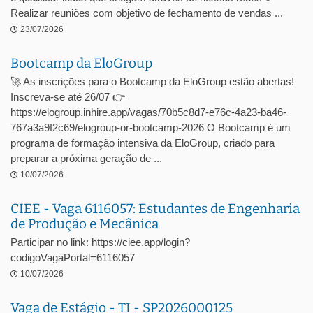
Realizar reuniões com objetivo de fechamento de vendas ...
23/07/2026
Bootcamp da EloGroup
🚀 As inscrições para o Bootcamp da EloGroup estão abertas!
Inscreva-se até 26/07 👉
https://elogroup.inhire.app/vagas/70b5c8d7-e76c-4a23-ba46-
767a3a9f2c69/elogroup-or-bootcamp-2026 O Bootcamp é um
programa de formação intensiva da EloGroup, criado para
preparar a próxima geração de ...
10/07/2026
CIEE - Vaga 6116057: Estudantes de Engenharia
de Produção e Mecânica
Participar no link: https://ciee.app/login?
codigoVagaPortal=6116057
10/07/2026
Vaga de Estágio - TI - SP2026000125