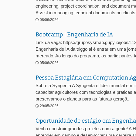
engineering, project coordination, and document 
Assist in managing technical documents on clients’ 
08/06/2026
Bootcamp | Engenharia de IA
Link da vaga: https://gruposysmap.gupy.io/jobs/1
Engenharia de IA da triggo.ai é entrar em uma jor
mercado. Ao longo do programa, os participantes te
05/06/2026
Pessoa Estagiária em Computation 
Sobre a Syngenta A Syngenta é líder mundial em 
capacitar agricultores com tecnologias e prática
preservamos o planeta para as futuras geraçõ...
29/05/2026
Oportunidade de estágio em Engenhari
Venha construir grandes projetos com a gente! A 
aprender em campo e desenvolver uma carreira sól