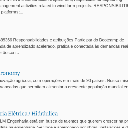
management activities related to wind farm projects. RESPONSIBILITI
platforms;...
1389366 Responsabilidades e atribuições Participar do Bootcamp de
nada de aprendizado acelerado, prática e conectada às demandas rea
rão con...
Agronomy
inovação agrícola, com operações em mais de 90 países. Nossa mis
s avançadas que permitam alimentar a crescente população mundial e
a Elétrica / Hidráulica
HLM Engenharia está em busca de talentos que querem crescer na pr
ida na engenharia. Se você é apaixonado por obras, instalações e d