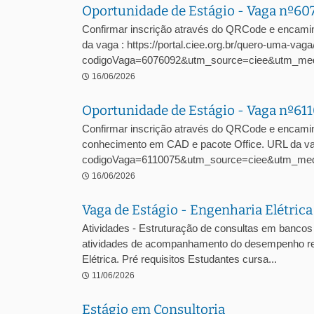
Oportunidade de Estágio - Vaga nº6
Confirmar inscrição através do QRCode e encami
da vaga : https://portal.ciee.org.br/quero-uma-vaga
codigoVaga=6076092&utm_source=ciee&utm_me
16/06/2026
Oportunidade de Estágio - Vaga nº61
Confirmar inscrição através do QRCode e encamin
conhecimento em CAD e pacote Office. URL da vaga
codigoVaga=6110075&utm_source=ciee&utm_med
16/06/2026
Vaga de Estágio - Engenharia Elétric
Atividades - Estruturação de consultas em bancos 
atividades de acompanhamento do desempenho regul
Elétrica. Pré requisitos Estudantes cursa...
11/06/2026
Estágio em Consultoria