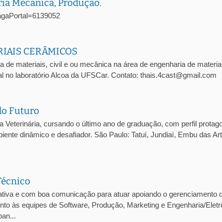
ria Mecânica, Produção.
oVagaPortal=6139052
RIAIS CERÂMICOS
a de materiais, civil e ou mecânica na área de engenharia de materia
l no laboratório Alcoa da UFSCar. Contato: thais.4cast@gmail.com
do Futuro
eterinária, cursando o último ano de graduação, com perfil protago
iente dinâmico e desafiador. São Paulo: Tatuí, Jundiaí, Embu das Ar
Técnico
tiva e com boa comunicação para atuar apoiando o gerenciamento 
junto às equipes de Software, Produção, Marketing e Engenharia/Eletr
an...