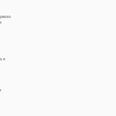
 passo
e
s e
r