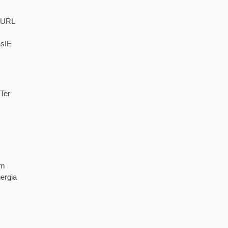
. URL
asIE
Ter
em
ergia