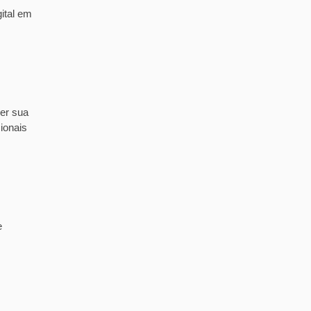
ital em
er sua
ionais
e