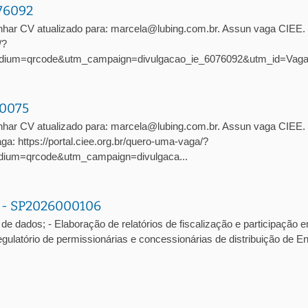
076092
nhar CV atualizado para: marcela@lubing.com.br. Assun vaga CIEE
/?
dium=qrcode&utm_campaign=divulgacao_ie_6076092&utm_id=Vag
10075
har CV atualizado para: marcela@lubing.com.br. Assun vaga CIEE. 
: https://portal.ciee.org.br/quero-uma-vaga/?
ium=qrcode&utm_campaign=divulgaca...
a - SP2026000106
de dados; - Elaboração de relatórios de fiscalização e participação 
atório de permissionárias e concessionárias de distribuição de En