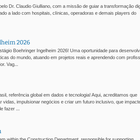
lo Dr. Claudio Giulliano, com a missão de guiar a transformação dig
lado a lado com hospitais, clínicas, operadoras e demais players do
elheim 2026
stágio Boehringer Ingelheim 2026! Uma oportunidade para desenvolv
cas do mundo, atuando em projetos reais e aprendendo com profiss
r. Vag...
sil, referência global em dados e tecnologia! Aqui, acreditamos que
 vidas, impulsionar negócios e criar um futuro inclusivo, que impact
 fazer ...
n
ithin the Construction Department, responsible for supporting