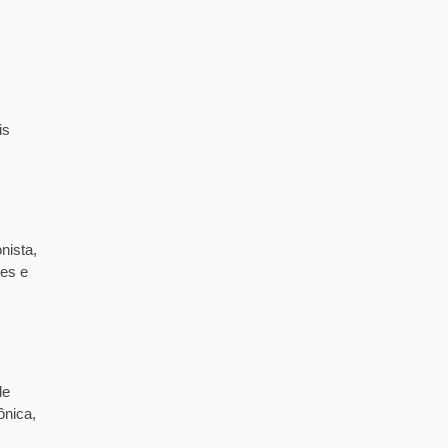
is
nista,
tes e
de
ônica,