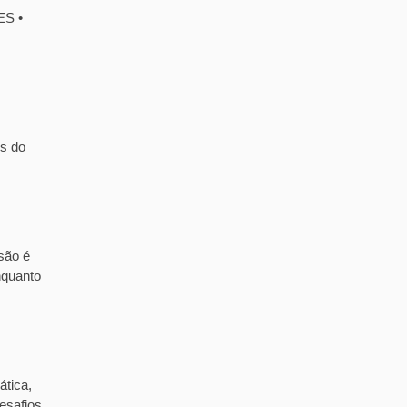
ES •
is do
são é
nquanto
ática,
esafios