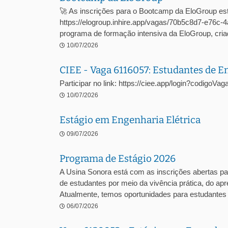
🚀 As inscrições para o Bootcamp da EloGroup est
https://elogroup.inhire.app/vagas/70b5c8d7-e76
programa de formação intensiva da EloGroup, criad
10/07/2026
CIEE - Vaga 6116057: Estudantes de 
Participar no link: https://ciee.app/login?codigoV
10/07/2026
Estágio em Engenharia Elétrica
09/07/2026
Programa de Estágio 2026
A Usina Sonora está com as inscrições abertas pa
de estudantes por meio da vivência prática, do a
Atualmente, temos oportunidades para estudantes .
06/07/2026