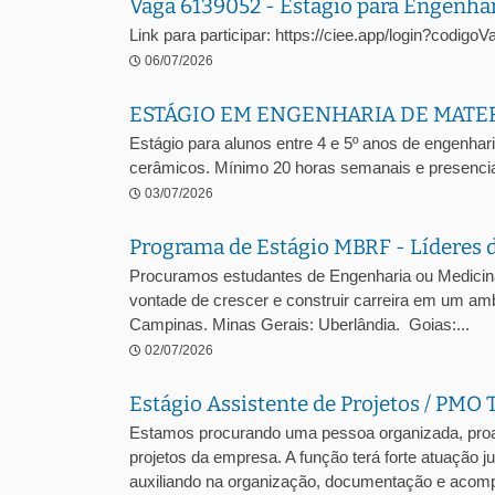
Vaga 6139052 - Estágio para Engenha
Link para participar: https://ciee.app/login?codig
06/07/2026
ESTÁGIO EM ENGENHARIA DE MATE
Estágio para alunos entre 4 e 5º anos de engenhari
cerâmicos. Mínimo 20 horas semanais e presencia
03/07/2026
Programa de Estágio MBRF - Líderes 
Procuramos estudantes de Engenharia ou Medicina V
vontade de crescer e construir carreira em um amb
Campinas. Minas Gerais: Uberlândia. Goias:...
02/07/2026
Estágio Assistente de Projetos / PMO 
Estamos procurando uma pessoa organizada, proa
projetos da empresa. A função terá forte atuação 
auxiliando na organização, documentação e acomp