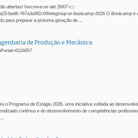
ão abertas! Inscreva-se até 26/07 👉
c-4a23-ba46-767a3a9f2c69/elogroup-or-bootcamp-2026 O Bootcamp é
o para preparar a próxima geração de ...
Engenharia de Produção e Mecânica
agaPortal=6116057
ra o Programa de Estágio 2026, uma iniciativa voltada ao desenvolv
prendizado contínuo e do desenvolvimento de competências profission
..