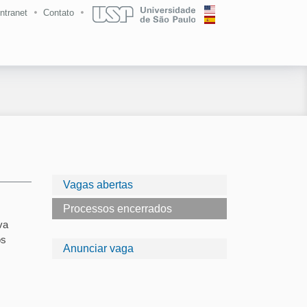
Intranet
Contato
Vagas abertas
Processos encerrados
va
os
Anunciar vaga