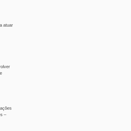
a atuar
olver
de
tações
es –