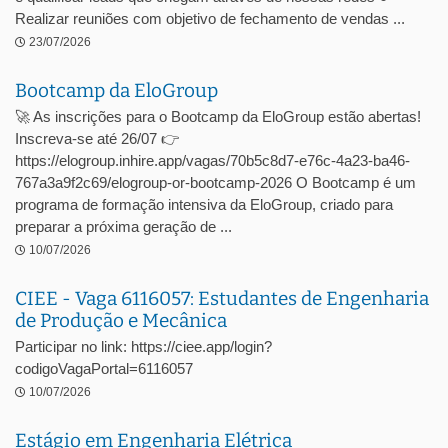
Realizar reuniões com objetivo de fechamento de vendas ...
23/07/2026
Bootcamp da EloGroup
🚀 As inscrições para o Bootcamp da EloGroup estão abertas!
Inscreva-se até 26/07 👉
https://elogroup.inhire.app/vagas/70b5c8d7-e76c-4a23-ba46-
767a3a9f2c69/elogroup-or-bootcamp-2026 O Bootcamp é um
programa de formação intensiva da EloGroup, criado para
preparar a próxima geração de ...
10/07/2026
CIEE - Vaga 6116057: Estudantes de Engenharia
de Produção e Mecânica
Participar no link: https://ciee.app/login?
codigoVagaPortal=6116057
10/07/2026
Estágio em Engenharia Elétrica