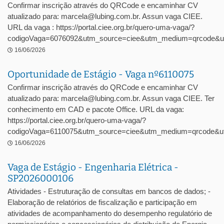
Confirmar inscrição através do QRCode e encaminhar CV
atualizado para: marcela@lubing.com.br. Assun vaga CIEE.
URL da vaga : https://portal.ciee.org.br/quero-uma-vaga/?
codigoVaga=6076092&utm_source=ciee&utm_medium=qrcode&u
16/06/2026
Oportunidade de Estágio - Vaga nº6110075
Confirmar inscrição através do QRCode e encaminhar CV
atualizado para: marcela@lubing.com.br. Assun vaga CIEE. Ter
conhecimento em CAD e pacote Office. URL da vaga:
https://portal.ciee.org.br/quero-uma-vaga/?
codigoVaga=6110075&utm_source=ciee&utm_medium=qrcode&ut
16/06/2026
Vaga de Estágio - Engenharia Elétrica -
SP2026000106
Atividades - Estruturação de consultas em bancos de dados; -
Elaboração de relatórios de fiscalização e participação em
atividades de acompanhamento do desempenho regulatório de