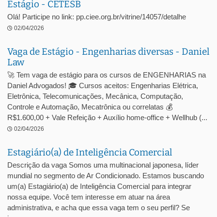
Estágio - CETESB
Olá! Participe no link: pp.ciee.org.br/vitrine/14057/detalhe
02/04/2026
Vaga de Estágio - Engenharias diversas - Daniel
Law
🚀 Tem vaga de estágio para os cursos de ENGENHARIAS na
Daniel Advogados! 🎓 Cursos aceitos: Engenharias Elétrica,
Eletrônica, Telecomunicações, Mecânica, Computação,
Controle e Automação, Mecatrônica ou correlatas 💰
R$1.600,00 + Vale Refeição + Auxílio home-office + Wellhub (...
02/04/2026
Estagiário(a) de Inteligência Comercial
Descrição da vaga Somos uma multinacional japonesa, líder
mundial no segmento de Ar Condicionado. Estamos buscando
um(a) Estagiário(a) de Inteligência Comercial para integrar
nossa equipe. Você tem interesse em atuar na área
administrativa, e acha que essa vaga tem o seu perfil? Se