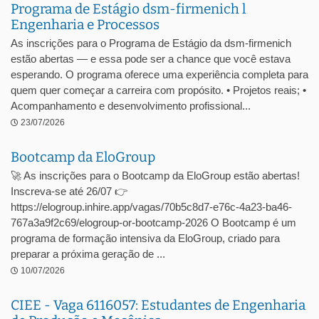
Programa de Estágio dsm-firmenich l
Engenharia e Processos
As inscrições para o Programa de Estágio da dsm-firmenich
estão abertas — e essa pode ser a chance que você estava
esperando. O programa oferece uma experiência completa para
quem quer começar a carreira com propósito. • Projetos reais; •
Acompanhamento e desenvolvimento profissional...
23/07/2026
Bootcamp da EloGroup
🚀 As inscrições para o Bootcamp da EloGroup estão abertas!
Inscreva-se até 26/07 👉
https://elogroup.inhire.app/vagas/70b5c8d7-e76c-4a23-ba46-
767a3a9f2c69/elogroup-or-bootcamp-2026 O Bootcamp é um
programa de formação intensiva da EloGroup, criado para
preparar a próxima geração de ...
10/07/2026
CIEE - Vaga 6116057: Estudantes de Engenharia