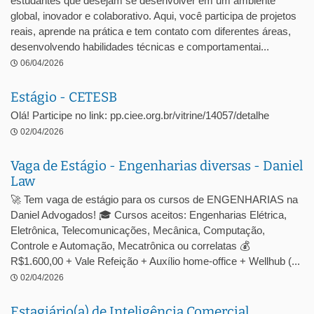
estudantes que desejam se desenvolver em um ambiente
global, inovador e colaborativo. Aqui, você participa de projetos
reais, aprende na prática e tem contato com diferentes áreas,
desenvolvendo habilidades técnicas e comportamentai...
06/04/2026
Estágio - CETESB
Olá! Participe no link: pp.ciee.org.br/vitrine/14057/detalhe
02/04/2026
Vaga de Estágio - Engenharias diversas - Daniel
Law
🚀 Tem vaga de estágio para os cursos de ENGENHARIAS na
Daniel Advogados! 🎓 Cursos aceitos: Engenharias Elétrica,
Eletrônica, Telecomunicações, Mecânica, Computação,
Controle e Automação, Mecatrônica ou correlatas 💰
R$1.600,00 + Vale Refeição + Auxílio home-office + Wellhub (...
02/04/2026
Estagiário(a) de Inteligência Comercial