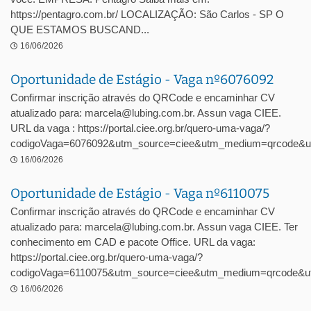
https://pentagro.com.br/ LOCALIZAÇÃO: São Carlos - SP O
QUE ESTAMOS BUSCAND...
16/06/2026
Oportunidade de Estágio - Vaga nº6076092
Confirmar inscrição através do QRCode e encaminhar CV
atualizado para: marcela@lubing.com.br. Assun vaga CIEE.
URL da vaga : https://portal.ciee.org.br/quero-uma-vaga/?
codigoVaga=6076092&utm_source=ciee&utm_medium=qrcode&u
16/06/2026
Oportunidade de Estágio - Vaga nº6110075
Confirmar inscrição através do QRCode e encaminhar CV
atualizado para: marcela@lubing.com.br. Assun vaga CIEE. Ter
conhecimento em CAD e pacote Office. URL da vaga:
https://portal.ciee.org.br/quero-uma-vaga/?
codigoVaga=6110075&utm_source=ciee&utm_medium=qrcode&ut
16/06/2026