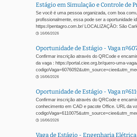
Estágio em Simulação e Controle de P
Se você é uma pessoa organizada, com boa comuni
profissionalmente, essa pode ser a oportunidade
https://pentagro.com.br/ LOCALIZAÇÃO: São C
16/06/2026
Oportunidade de Estágio - Vaga nº6
Confirmar inscrição através do QRCode e encami
da vaga : https://portal.ciee.org.br/quero-uma-vaga
codigoVaga=6076092&utm_source=ciee&utm_me
16/06/2026
Oportunidade de Estágio - Vaga nº61
Confirmar inscrição através do QRCode e encamin
conhecimento em CAD e pacote Office. URL da vaga
codigoVaga=6110075&utm_source=ciee&utm_med
16/06/2026
Vaga de Estágio - Engenharia Elétric