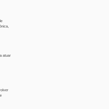
de
ônica,
a atuar
olver
de