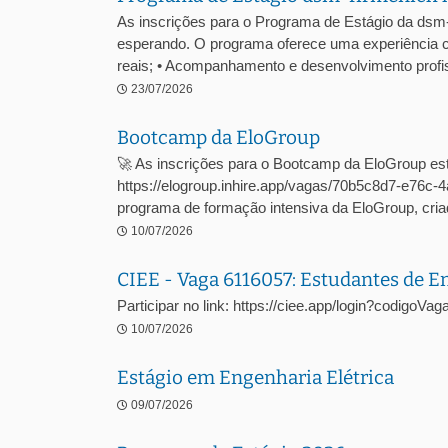
As inscrições para o Programa de Estágio da dsm
esperando. O programa oferece uma experiência c
reais; • Acompanhamento e desenvolvimento profiss
23/07/2026
Bootcamp da EloGroup
🚀 As inscrições para o Bootcamp da EloGroup est
https://elogroup.inhire.app/vagas/70b5c8d7-e76
programa de formação intensiva da EloGroup, criad
10/07/2026
CIEE - Vaga 6116057: Estudantes de 
Participar no link: https://ciee.app/login?codigoV
10/07/2026
Estágio em Engenharia Elétrica
09/07/2026