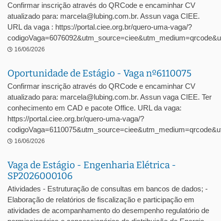
Confirmar inscrição através do QRCode e encaminhar CV
atualizado para: marcela@lubing.com.br. Assun vaga CIEE.
URL da vaga : https://portal.ciee.org.br/quero-uma-vaga/?
codigoVaga=6076092&utm_source=ciee&utm_medium=qrcode&u
16/06/2026
Oportunidade de Estágio - Vaga nº6110075
Confirmar inscrição através do QRCode e encaminhar CV
atualizado para: marcela@lubing.com.br. Assun vaga CIEE. Ter
conhecimento em CAD e pacote Office. URL da vaga:
https://portal.ciee.org.br/quero-uma-vaga/?
codigoVaga=6110075&utm_source=ciee&utm_medium=qrcode&ut
16/06/2026
Vaga de Estágio - Engenharia Elétrica -
SP2026000106
Atividades - Estruturação de consultas em bancos de dados; -
Elaboração de relatórios de fiscalização e participação em
atividades de acompanhamento do desempenho regulatório de