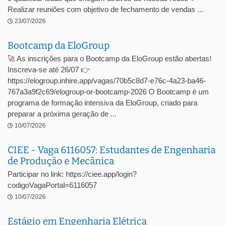
Realizar reuniões com objetivo de fechamento de vendas ...
23/07/2026
Bootcamp da EloGroup
🚀 As inscrições para o Bootcamp da EloGroup estão abertas!
Inscreva-se até 26/07 👉
https://elogroup.inhire.app/vagas/70b5c8d7-e76c-4a23-ba46-
767a3a9f2c69/elogroup-or-bootcamp-2026 O Bootcamp é um
programa de formação intensiva da EloGroup, criado para
preparar a próxima geração de ...
10/07/2026
CIEE - Vaga 6116057: Estudantes de Engenharia
de Produção e Mecânica
Participar no link: https://ciee.app/login?
codigoVagaPortal=6116057
10/07/2026
Estágio em Engenharia Elétrica