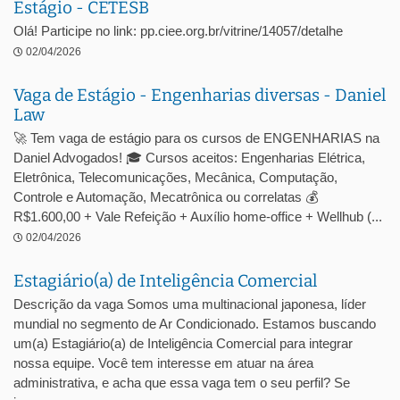
Estágio - CETESB
Olá! Participe no link: pp.ciee.org.br/vitrine/14057/detalhe
02/04/2026
Vaga de Estágio - Engenharias diversas - Daniel
Law
🚀 Tem vaga de estágio para os cursos de ENGENHARIAS na
Daniel Advogados! 🎓 Cursos aceitos: Engenharias Elétrica,
Eletrônica, Telecomunicações, Mecânica, Computação,
Controle e Automação, Mecatrônica ou correlatas 💰
R$1.600,00 + Vale Refeição + Auxílio home-office + Wellhub (...
02/04/2026
Estagiário(a) de Inteligência Comercial
Descrição da vaga Somos uma multinacional japonesa, líder
mundial no segmento de Ar Condicionado. Estamos buscando
um(a) Estagiário(a) de Inteligência Comercial para integrar
nossa equipe. Você tem interesse em atuar na área
administrativa, e acha que essa vaga tem o seu perfil? Se