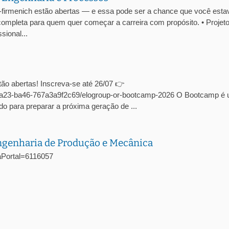
-firmenich estão abertas — e essa pode ser a chance que você esta
ompleta para quem quer começar a carreira com propósito. • Projet
ional...
ão abertas! Inscreva-se até 26/07 👉
c-4a23-ba46-767a3a9f2c69/elogroup-or-bootcamp-2026 O Bootcamp é
o para preparar a próxima geração de ...
Engenharia de Produção e Mecânica
agaPortal=6116057