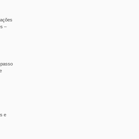
tações
es –
 passo
e
s e