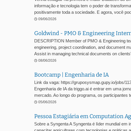
informação e tecnologia tem o poder de transformar
positivamente toda a sociedade. E agora, você pode
09/06/2026
Goldwind - PMO & Engineering Inter
DESCRIPTION Member of PMO & Engineering team w
engineering, project coordination, and document 
Assist in managing technical documents on clients’ 
08/06/2026
Bootcamp | Engenharia de IA
Link da vaga: https://gruposysmap.gupy.io/jobs/1
Engenharia de IA da triggo.ai é entrar em uma jor
mercado. Ao longo do programa, os participantes te
05/06/2026
Pessoa Estagiária em Computation 
Sobre a Syngenta A Syngenta é líder mundial em 
capacitar agricultores com tecnologias e prática