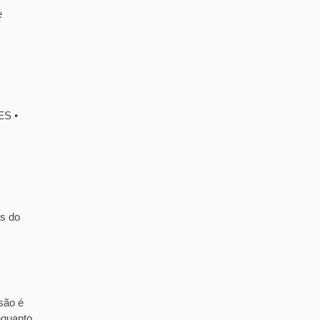
e
ES •
is do
são é
nquanto