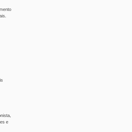
imento
ais.
is
nista,
tes e