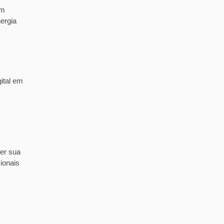
em
ergia
ital em
er sua
ionais