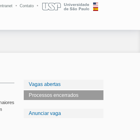
Intranet
Contato
Vagas abertas
Processos encerrados
maiores
m
Anunciar vaga