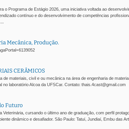
ra o Programa de Estágio 2026, uma iniciativa voltada ao desenvolv
prendizado contínuo e do desenvolvimento de competências profission
..
ria Mecânica, Produção.
oVagaPortal=6139052
RIAIS CERÂMICOS
a de materiais, civil e ou mecânica na área de engenharia de materia
l no laboratório Alcoa da UFSCar. Contato: thais.4cast@gmail.com
do Futuro
eterinária, cursando o último ano de graduação, com perfil protago
iente dinâmico e desafiador. São Paulo: Tatuí, Jundiaí, Embu das Ar