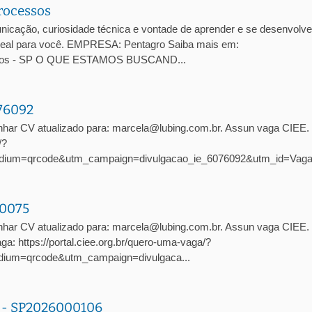
rocessos
cação, curiosidade técnica e vontade de aprender e se desenvolve
 ideal para você. EMPRESA: Pentagro Saiba mais em:
arlos - SP O QUE ESTAMOS BUSCAND...
076092
nhar CV atualizado para: marcela@lubing.com.br. Assun vaga CIEE
/?
dium=qrcode&utm_campaign=divulgacao_ie_6076092&utm_id=Vag
10075
har CV atualizado para: marcela@lubing.com.br. Assun vaga CIEE. 
: https://portal.ciee.org.br/quero-uma-vaga/?
ium=qrcode&utm_campaign=divulgaca...
a - SP2026000106