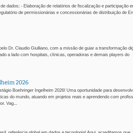
de dados; - Elaboração de relatórios de fiscalização e participação 
atório de permissionárias e concessionárias de distribuição de En
lo Dr. Claudio Giulliano, com a missão de guiar a transformação dig
lado a lado com hospitais, clínicas, operadoras e demais players do
elheim 2026
stágio Boehringer Ingelheim 2026! Uma oportunidade para desenvolv
cas do mundo, atuando em projetos reais e aprendendo com profiss
r. Vag...
sil, referência global em dados e tecnologia! Aqui, acreditamos que