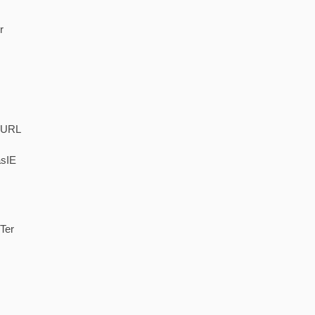
r
. URL
asIE
Ter