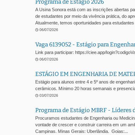
Programa de Estágio 2026
A Usina Sonora está com as inscrições abertas pa
de estudantes por meio da vivência prática, do a
Atualmente, temos oportunidades para estudantes .
06/07/2026
Vaga 6139052 - Estágio para Engenha
Link para participar: https://ciee.app/login?codig
06/07/2026
ESTÁGIO EM ENGENHARIA DE MATE
Estágio para alunos entre 4 e 5º anos de engenhari
cerâmicos. Mínimo 20 horas semanais e presencia
03/07/2026
Programa de Estágio MBRF - Líderes 
Procuramos estudantes de Engenharia ou Medicina V
vontade de crescer e construir carreira em um amb
Campinas. Minas Gerais: Uberlândia. Goias:...