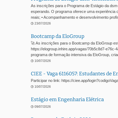
As inscrições para o Programa de Estágio da dsm
esperando. O programa oferece uma experiência c
reais; • Acompanhamento e desenvolvimento profiss
23/07/2026
Bootcamp da EloGroup
🚀 As inscrições para o Bootcamp da EloGroup est
https://elogroup.inhire.app/vagas/70b5c8d7-e76
programa de formação intensiva da EloGroup, criad
10/07/2026
CIEE - Vaga 6116057: Estudantes de 
Participar no link: https://ciee.app/login?codigoV
10/07/2026
Estágio em Engenharia Elétrica
09/07/2026