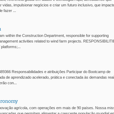
 vidas, impulsionar negócios e criar um futuro inclusivo, que impact
 fazer ...
n
ithin the Construction Department, responsible for supporting
management activities related to wind farm projects. RESPONSIBILITI
platforms;...
1389366 Responsabilidades e atribuições Participar do Bootcamp de
nada de aprendizado acelerado, prática e conectada às demandas rea
rão con...
Agronomy
inovação agrícola, com operações em mais de 90 países. Nossa mis
s avançadas que permitam alimentar a crescente população mundial e