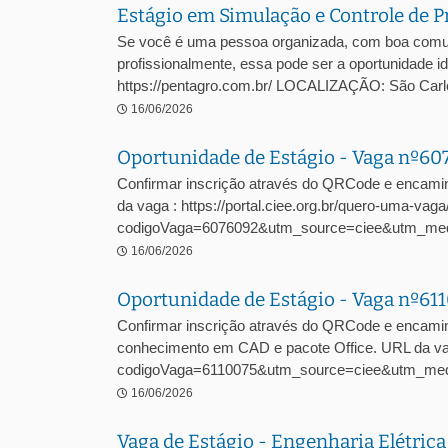
Estágio em Simulação e Controle de P
Se você é uma pessoa organizada, com boa comuni
profissionalmente, essa pode ser a oportunidade
https://pentagro.com.br/ LOCALIZAÇÃO: São C
16/06/2026
Oportunidade de Estágio - Vaga nº6
Confirmar inscrição através do QRCode e encami
da vaga : https://portal.ciee.org.br/quero-uma-vaga
codigoVaga=6076092&utm_source=ciee&utm_me
16/06/2026
Oportunidade de Estágio - Vaga nº61
Confirmar inscrição através do QRCode e encamin
conhecimento em CAD e pacote Office. URL da vaga
codigoVaga=6110075&utm_source=ciee&utm_med
16/06/2026
Vaga de Estágio - Engenharia Elétric