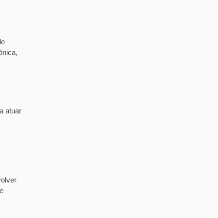
de
ônica,
a atuar
olver
de