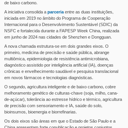
de baixo carbono.
A iniciativa consolida a
parceria
entre as duas instituições,
iniciada em 2019 no âmbito do Programa de Cooperação
Internacional para o Desenvolvimento Sustentável (SDIC) da
NSFC e fortalecida durante a FAPESP Week China, realizada
em junho de 2024 nas cidades de Shenzhen e Dongguan.
A nova chamada estrutura-se em dois grandes eixos. O
primeiro, medicina de precisão e saúde pública, abrange
multiômica, epidemiologia de resistência antimicrobiana,
diagnóstico assistido por inteligência artificial (IA), doenças
crônicas e envelhecimento saudável e pesquisa translacional
em novos fármacos e tecnologias diagnósticas.
O segundo, agricultura inteligente e de baixo carbono, cobre
melhoramento genético de culturas-chave (soja, milho, cana-
de-açúcar), tolerância ao estresse hídrico e térmico, agricultura
de precisão com sensoriamento e IA, saúde do solo,
bioinsumos, bioenergia e biorrefinarias.
Os dois eixos são áreas em que o Estado de São Paulo e a
China apresentam forte copublicação e projetos conjuntos