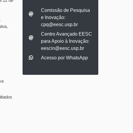
ia 12 de
Comissão de Pesquisa
e Inovação:
a
cpq@eesc.usp.br
isa,
Centro Avançado EESC
para Apoio à Inovação:
eescin@eesc.usp.br
Acesso por WhatsApp
sa
ltados