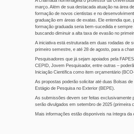
A chamada homenageia o professor da Universid
março. Além de sua destacada atuação na área d
formação de novos cientistas e no desenvolviment
graduação em áreas de exatas. Ele entendia que, p
formação graduada seria bem-sucedida e sempre ag
buscando diminuir a alta taxa de evasão no primei
A iniciativa está estruturada em duas rodadas de
primeiro semestre, e até 28 de agosto, para a c
Pesquisadores que já sejam apoiados pela FAPESP
CEPID, Jovem Pesquisador, entre outras – poderã
Iniciação Científica como item orçamentário (BCO-
As propostas poderão solicitar até duas Bolsas de I
Estágio de Pesquisa no Exterior (BEPE).
As submissões devem ser feitas exclusivamente p
serão divulgados em setembro de 2025 (primeira
Mais informações estão disponíveis na íntegra d