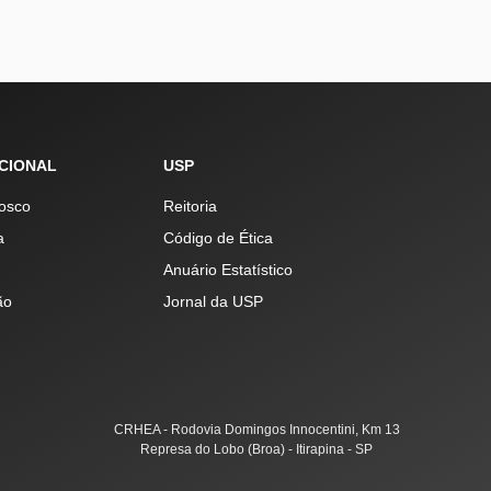
UCIONAL
USP
osco
Reitoria
a
Código de Ética
Anuário Estatístico
ão
Jornal da USP
CRHEA - Rodovia Domingos Innocentini, Km 13
Represa do Lobo (Broa) - Itirapina - SP