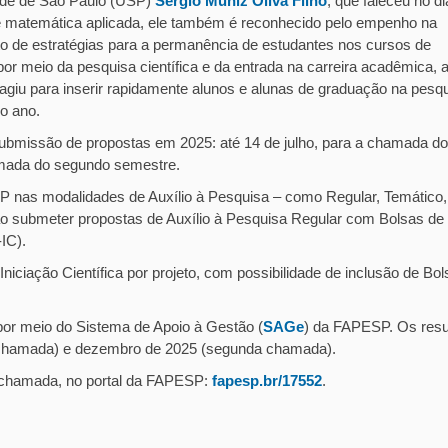
ade de São Paulo (USP)
Sérgio Muniz Oliva Filho
, que faleceu no d
e matemática aplicada, ele também é reconhecido pelo empenho na
o de estratégias para a permanência de estudantes nos cursos de
or meio da pesquisa científica e da entrada na carreira acadêmica, 
iu para inserir rapidamente alunos e alunas de graduação na pesqu
ro ano.
 submissão de propostas em 2025: até 14 de julho, para a chamada do
hamada do segundo semestre.
 nas modalidades de Auxílio à Pesquisa – como Regular, Temático,
o submeter propostas de Auxílio à Pesquisa Regular com Bolsas de
IC).
niciação Científica por projeto, com possibilidade de inclusão de Bol
or meio do Sistema de Apoio à Gestão (
SAGe
) da FAPESP. Os resu
 chamada) e dezembro de 2025 (segunda chamada).
a chamada, no portal da FAPESP:
fapesp.br/17552
.