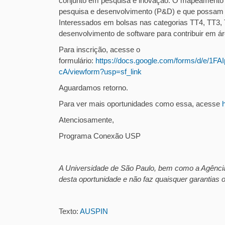
conjunto em pesquisa e inovação. O mapeamento b
pesquisa e desenvolvimento (P&D) e que possam 
Interessados em bolsas nas categorias TT4, TT3,
desenvolvimento de software para contribuir em ár
Para inscrição, acesse o
formulário:
https://docs.google.com/forms/d/e
cA/viewform?usp=sf_link
Aguardamos retorno.
Para ver mais oportunidades como essa, acesse
Atenciosamente,
Programa Conexão USP
A Universidade de São Paulo, bem como a Agência
desta oportunidade e não faz quaisquer garantias
Texto:
AUSPIN