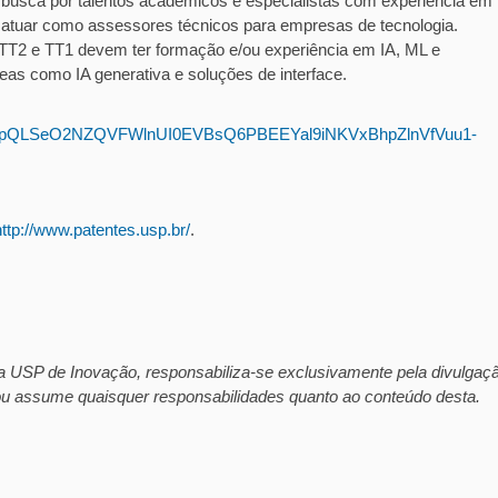
usca por talentos acadêmicos e especialistas com experiência em
atuar como assessores técnicos para empresas de tecnologia.
 TT2 e TT1 devem ter formação e/ou experiência em IA, ML e
eas como IA generativa e soluções de interface.
/1FAIpQLSeO2NZQVFWlnUI0EVBsQ6PBEEYal9iNKVxBhpZlnVfVuu1-
http://www.patentes.usp.br/
.
 USP de Inovação, responsabiliza-se exclusivamente pela divulgaç
 ou assume quaisquer responsabilidades quanto ao conteúdo desta.