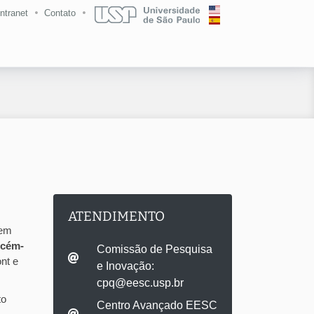
Intranet
Contato
ATENDIMENTO
 em
ecém-
Comissão de Pesquisa
nt e
e Inovação:
cpq@eesc.usp.br
to
Centro Avançado EESC