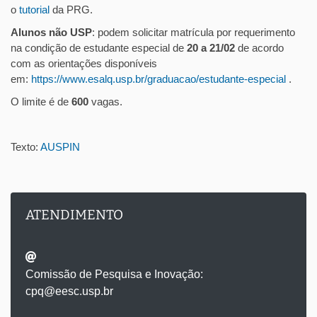
o
tutorial
da PRG.
Alunos não USP
: podem solicitar matrícula por requerimento
na condição de estudante especial de
20 a 21/02
de acordo
com as orientações disponíveis
em:
https://www.esalq.usp.br/graduacao/estudante-especial
.
O limite é de
600
vagas.
Texto:
AUSPIN
ATENDIMENTO
Comissão de Pesquisa e Inovação:
cpq@eesc.usp.br