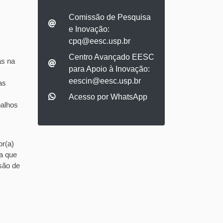
Comissão de Pesquisa
e Inovação:
cpq@eesc.usp.br
Centro Avançado EESC
as na
para Apoio à Inovação:
eescin@eesc.usp.br
as
Acesso por WhatsApp
balhos
or(a)
a que
são de