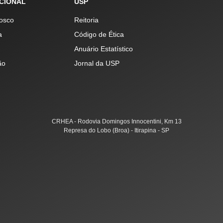
UCIONAL
USP
osco
Reitoria
a
Código de Ética
Anuário Estatístico
ão
Jornal da USP
CRHEA - Rodovia Domingos Innocentini, Km 13
Represa do Lobo (Broa) - Itirapina - SP