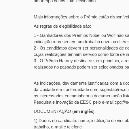
um tempo no Instituto lecionando.
Mais informações sobre o Prêmio estão disponíve
As regras de elegibilidade são:
1 - Ganhadores dos Prêmios Nobel ou Wolf não sã
indicação representem um trabalho novo ou diferen
2 - Os candidatos devem ser personalidades de 
cujas realizações tenham servido como fonte de in
3 - O Prêmio Harvey destina-se, em princípio, a r
realizados no passado podem ser selecionados par
As indicações, devidamente justificadas com a do
da Unidade em conformidade com sugestão/recom
os interessados encaminhem a documentação listad
Pesquisa e Inovação da EESC pelo e-mail cpq@ee
DOCUMENTAÇÃO (
em inglês
):
1) Dados do candidato: nome, instituição de vincu
trabalho, e-mail e telefone