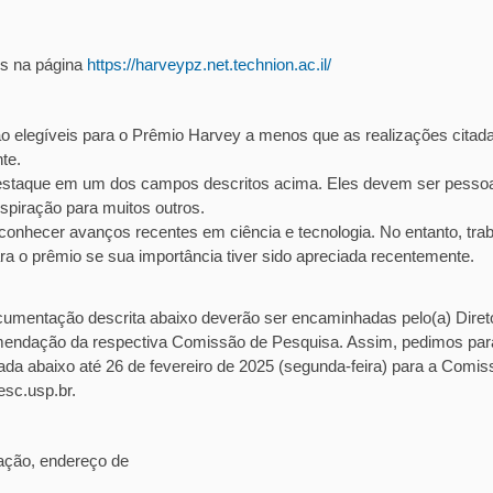
is na página
https://harveypz.net.
technion.ac.il/
o elegíveis para o Prêmio Harvey a menos que as realizações citad
te.
destaque em um dos campos descritos acima. Eles devem ser pesso
spiração para muitos outros.
econhecer avanços recentes em ciência e tecnologia. No entanto, tra
a o prêmio se sua importância tiver sido apreciada recentemente.
cumentação descrita abaixo deverão ser encaminhadas pelo(a) Diret
endação da respectiva Comissão de Pesquisa. Assim, pedimos par
a abaixo até 26 de fevereiro de 2025 (segunda-feira) para a Comis
sc.usp.br.
lação, endereço de