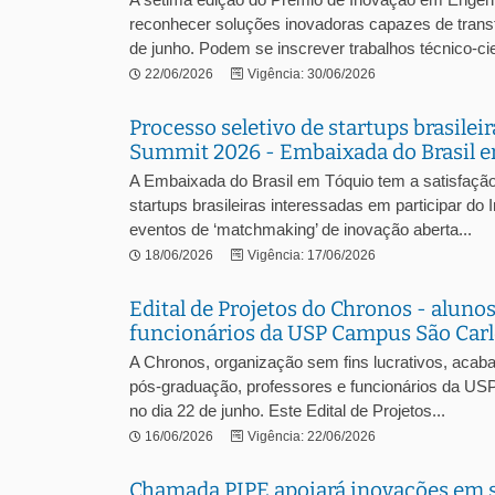
reconhecer soluções inovadoras capazes de transfo
de junho. Podem se inscrever trabalhos técnico-cie
22/06/2026
Vigência: 30/06/2026
Processo seletivo de startups brasile
Summit 2026 - Embaixada do Brasil 
A Embaixada do Brasil em Tóquio tem a satisfação 
startups brasileiras interessadas em participar d
eventos de ‘matchmaking’ de inovação aberta...
18/06/2026
Vigência: 17/06/2026
Edital de Projetos do Chronos - aluno
funcionários da USP Campus São Car
A Chronos, organização sem fins lucrativos, acaba
pós-graduação, professores e funcionários da USP
no dia 22 de junho. Este Edital de Projetos...
16/06/2026
Vigência: 22/06/2026
Chamada PIPE apoiará inovações em 