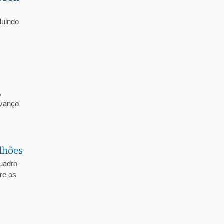
luindo
,
avanço
ilhões
Quadro
re os