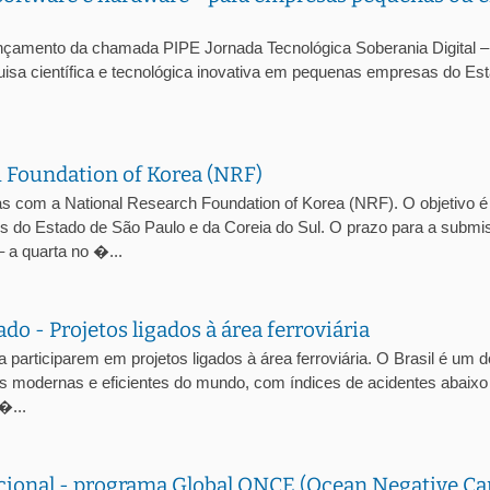
nçamento da chamada PIPE Jornada Tecnológica Soberania Digital 
uisa científica e tecnológica inovativa em pequenas empresas do Es
 Foundation of Korea (NRF)
com a National Research Foundation of Korea (NRF). O objetivo é
res do Estado de São Paulo e da Coreia do Sul. O prazo para a subm
 a quarta no �...
o - Projetos ligados à área ferroviária
articiparem em projetos ligados à área ferroviária. O Brasil é um 
is modernas e eficientes do mundo, com índices de acidentes abaixo
�...
cional - programa Global ONCE (Ocean Negative C