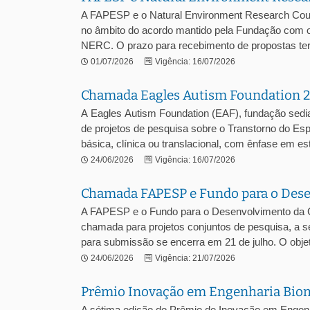
A FAPESP e o Natural Environment Research Cou
no âmbito do acordo mantido pela Fundação com o
NERC. O prazo para recebimento de propostas term
01/07/2026
Vigência: 16/07/2026
Chamada Eagles Autism Foundation 
A Eagles Autism Foundation (EAF), fundação sedi
de projetos de pesquisa sobre o Transtorno do Es
básica, clínica ou translacional, com ênfase em est
24/06/2026
Vigência: 16/07/2026
Chamada FAPESP e Fundo para o Desen
A FAPESP e o Fundo para o Desenvolvimento da 
chamada para projetos conjuntos de pesquisa, a s
para submissão se encerra em 21 de julho. O objeti
24/06/2026
Vigência: 21/07/2026
Prêmio Inovação em Engenharia Biom
A sétima edição do Prêmio de Inovação em Engen