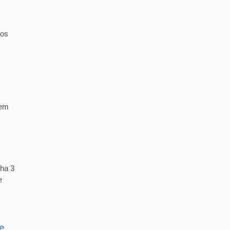
tos
 em
ha 3
e
e