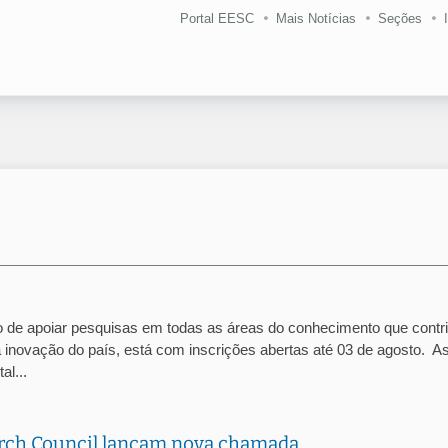
Portal EESC
Mais Notícias
Seções
 de apoiar pesquisas em todas as áreas do conhecimento que cont
a inovação do país, está com inscrições abertas até 03 de agosto. A
l...
rch Council lançam nova chamada