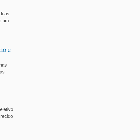
 duas
de um
no e
 nas
 as
letivo
recido