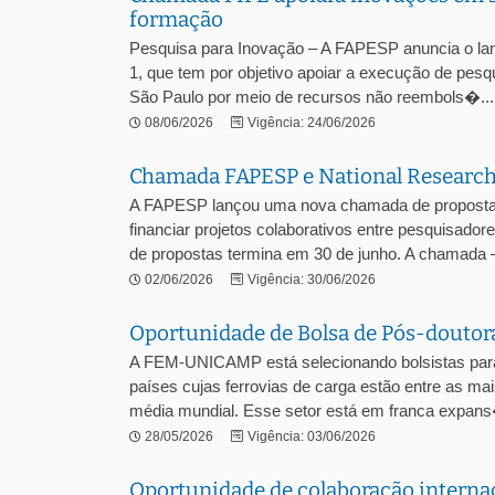
formação
Pesquisa para Inovação – A FAPESP anuncia o la
1, que tem por objetivo apoiar a execução de pesq
São Paulo por meio de recursos não reembols�...
08/06/2026
Vigência: 24/06/2026
Chamada FAPESP e National Research
A FAPESP lançou uma nova chamada de propostas 
financiar projetos colaborativos entre pesquisado
de propostas termina em 30 de junho. A chamada –
02/06/2026
Vigência: 30/06/2026
Oportunidade de Bolsa de Pós-doutorad
A FEM-UNICAMP está selecionando bolsistas para p
países cujas ferrovias de carga estão entre as ma
média mundial. Esse setor está em franca expans
28/05/2026
Vigência: 03/06/2026
Oportunidade de colaboração interna