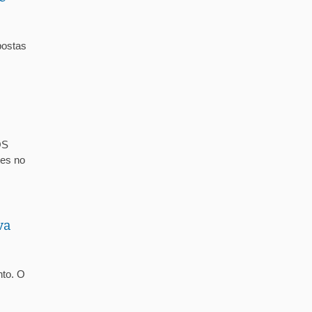
ostas
OS
es no
va
nto. O