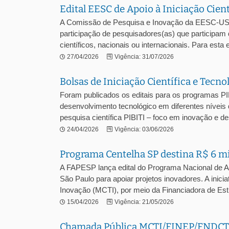
Edital EESC de Apoio à Iniciação Cient
A Comissão de Pesquisa e Inovação da EESC-USP l
participação de pesquisadores(as) que participam
científicos, nacionais ou internacionais. Para esta e
27/04/2026
Vigência: 31/07/2026
Bolsas de Iniciação Científica e Tecn
Foram publicados os editais para os programas PI
desenvolvimento tecnológico em diferentes níveis
pesquisa científica PIBITI – foco em inovação e des
24/04/2026
Vigência: 03/06/2026
Programa Centelha SP destina R$ 6 m
A FAPESP lança edital do Programa Nacional de 
São Paulo para apoiar projetos inovadores. A inicia
Inovação (MCTI), por meio da Financiadora de Estu
15/04/2026
Vigência: 21/05/2026
Chamada Pública MCTI/FINEP/FNDCT – 