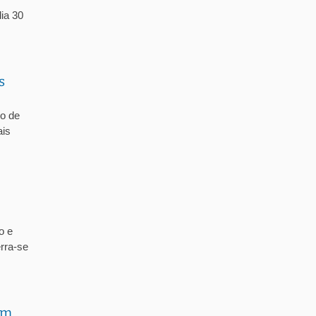
ia 30
s
vo de
ais
o e
rra-se
em