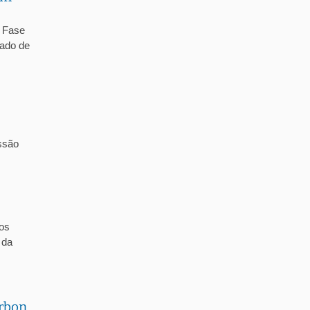
– Fase
tado de
issão
dos
 da
arbon