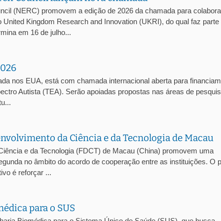
ncil (NERC) promovem a edição de 2026 da chamada para colabor
 United Kingdom Research and Innovation (UKRI), do qual faz parte
ina em 16 de julho...
2026
ada nos EUA, está com chamada internacional aberta para financia
pectro Autista (TEA). Serão apoiadas propostas nas áreas de pesqui
u...
volvimento da Ciência e da Tecnologia de Macau
Ciência e da Tecnologia (FDCT) de Macau (China) promovem uma
egunda no âmbito do acordo de cooperação entre as instituições. O 
vo é reforçar ...
édica para o SUS
haria Biomédica para o Sistema Único de Saúde (SUS), que busca