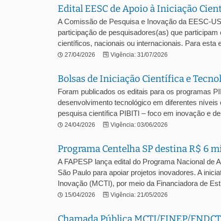
Edital EESC de Apoio à Iniciação Cient
A Comissão de Pesquisa e Inovação da EESC-USP l
participação de pesquisadores(as) que participam
científicos, nacionais ou internacionais. Para esta e
27/04/2026
Vigência: 31/07/2026
Bolsas de Iniciação Científica e Tecn
Foram publicados os editais para os programas PI
desenvolvimento tecnológico em diferentes níveis
pesquisa científica PIBITI – foco em inovação e des
24/04/2026
Vigência: 03/06/2026
Programa Centelha SP destina R$ 6 m
A FAPESP lança edital do Programa Nacional de 
São Paulo para apoiar projetos inovadores. A inicia
Inovação (MCTI), por meio da Financiadora de Estu
15/04/2026
Vigência: 21/05/2026
Chamada Pública MCTI/FINEP/FNDCT – 