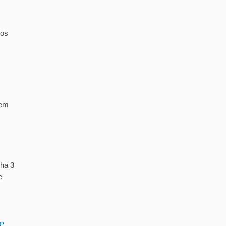
tos
 em
ha 3
e
e