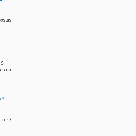
ostas
OS
es no
va
nto. O