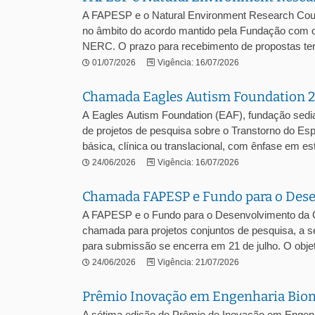
A FAPESP e o Natural Environment Research Cou
no âmbito do acordo mantido pela Fundação com o
NERC. O prazo para recebimento de propostas term
01/07/2026
Vigência: 16/07/2026
Chamada Eagles Autism Foundation 
A Eagles Autism Foundation (EAF), fundação sedi
de projetos de pesquisa sobre o Transtorno do Es
básica, clínica ou translacional, com ênfase em est
24/06/2026
Vigência: 16/07/2026
Chamada FAPESP e Fundo para o Desen
A FAPESP e o Fundo para o Desenvolvimento da 
chamada para projetos conjuntos de pesquisa, a s
para submissão se encerra em 21 de julho. O objeti
24/06/2026
Vigência: 21/07/2026
Prêmio Inovação em Engenharia Biom
A sétima edição do Prêmio de Inovação em Engen