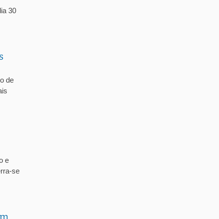
ia 30
s
vo de
ais
o e
rra-se
em