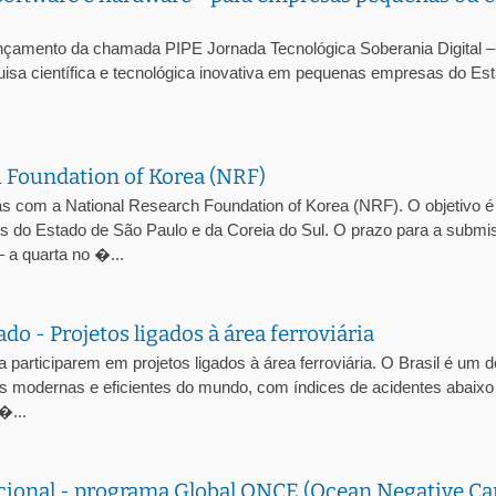
nçamento da chamada PIPE Jornada Tecnológica Soberania Digital 
uisa científica e tecnológica inovativa em pequenas empresas do Es
 Foundation of Korea (NRF)
com a National Research Foundation of Korea (NRF). O objetivo é
res do Estado de São Paulo e da Coreia do Sul. O prazo para a subm
 a quarta no �...
o - Projetos ligados à área ferroviária
articiparem em projetos ligados à área ferroviária. O Brasil é um 
is modernas e eficientes do mundo, com índices de acidentes abaixo
�...
cional - programa Global ONCE (Ocean Negative C