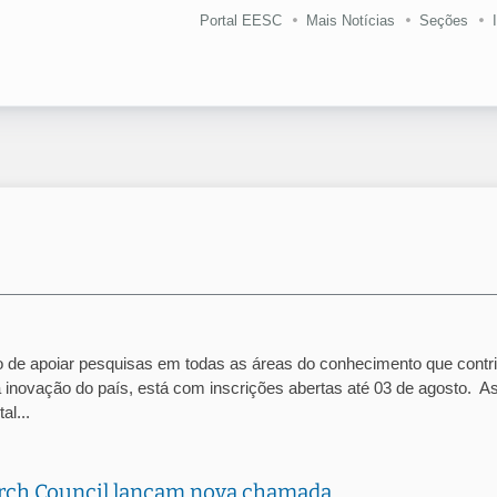
Portal EESC
Mais Notícias
Seções
 de apoiar pesquisas em todas as áreas do conhecimento que cont
a inovação do país, está com inscrições abertas até 03 de agosto. A
l...
rch Council lançam nova chamada