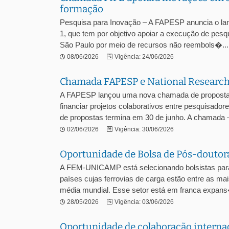
formação
Pesquisa para Inovação – A FAPESP anuncia o la
1, que tem por objetivo apoiar a execução de pesq
São Paulo por meio de recursos não reembols�...
08/06/2026
Vigência: 24/06/2026
Chamada FAPESP e National Research
A FAPESP lançou uma nova chamada de propostas 
financiar projetos colaborativos entre pesquisado
de propostas termina em 30 de junho. A chamada –
02/06/2026
Vigência: 30/06/2026
Oportunidade de Bolsa de Pós-doutorad
A FEM-UNICAMP está selecionando bolsistas para p
países cujas ferrovias de carga estão entre as ma
média mundial. Esse setor está em franca expans
28/05/2026
Vigência: 03/06/2026
Oportunidade de colaboração interna