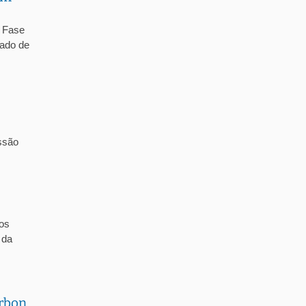
– Fase
tado de
issão
dos
 da
arbon