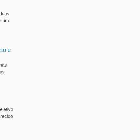
 duas
de um
no e
 nas
 as
letivo
recido