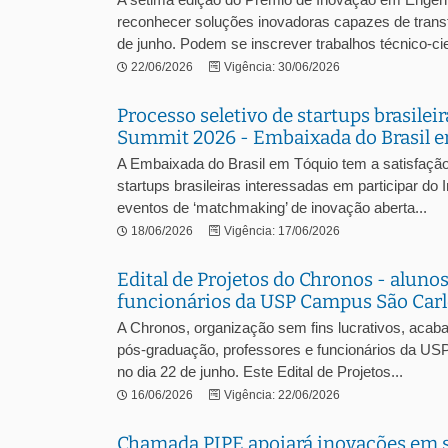
reconhecer soluções inovadoras capazes de transfo
de junho. Podem se inscrever trabalhos técnico-cie
22/06/2026
Vigência: 30/06/2026
Processo seletivo de startups brasile
Summit 2026 - Embaixada do Brasil 
A Embaixada do Brasil em Tóquio tem a satisfação 
startups brasileiras interessadas em participar d
eventos de ‘matchmaking’ de inovação aberta...
18/06/2026
Vigência: 17/06/2026
Edital de Projetos do Chronos - aluno
funcionários da USP Campus São Car
A Chronos, organização sem fins lucrativos, acaba
pós-graduação, professores e funcionários da USP
no dia 22 de junho. Este Edital de Projetos...
16/06/2026
Vigência: 22/06/2026
Chamada PIPE apoiará inovações em 