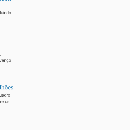
luindo
,
avanço
ilhões
Quadro
re os