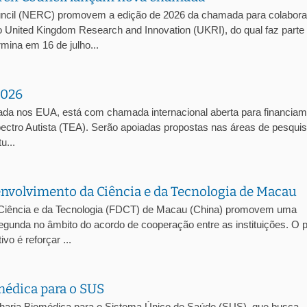
ncil (NERC) promovem a edição de 2026 da chamada para colabor
 United Kingdom Research and Innovation (UKRI), do qual faz parte
ina em 16 de julho...
2026
ada nos EUA, está com chamada internacional aberta para financia
pectro Autista (TEA). Serão apoiadas propostas nas áreas de pesqui
u...
volvimento da Ciência e da Tecnologia de Macau
Ciência e da Tecnologia (FDCT) de Macau (China) promovem uma
egunda no âmbito do acordo de cooperação entre as instituições. O 
vo é reforçar ...
édica para o SUS
haria Biomédica para o Sistema Único de Saúde (SUS), que busca