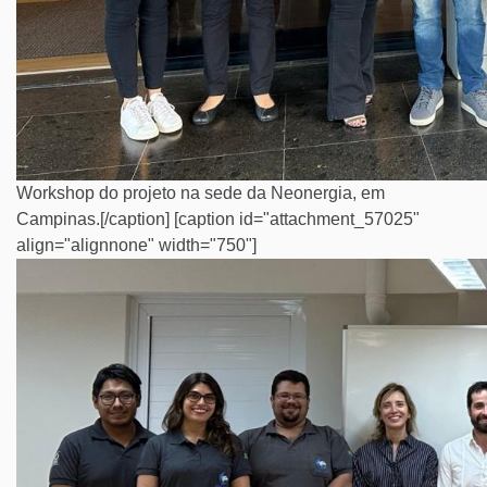
Workshop do projeto na sede da Neonergia, em
Campinas.[/caption] [caption id="attachment_57025"
align="alignnone" width="750"]