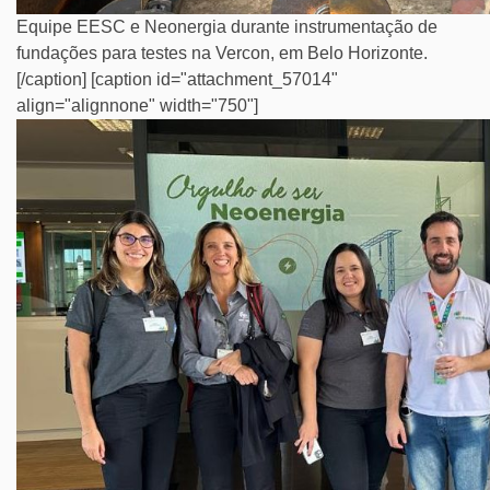
Equipe EESC e Neonergia durante instrumentação de
fundações para testes na Vercon, em Belo Horizonte.
[/caption] [caption id="attachment_57014"
align="alignnone" width="750"]