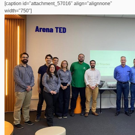
[caption id="attachment_57016" align="alignnone"
width="750"]