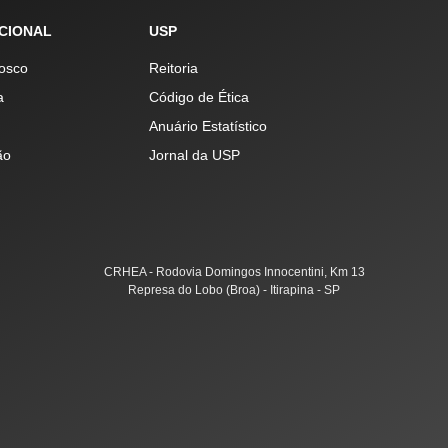
UCIONAL
USP
osco
Reitoria
a
Código de Ética
Anuário Estatístico
ão
Jornal da USP
CRHEA - Rodovia Domingos Innocentini, Km 13
Represa do Lobo (Broa) - Itirapina - SP