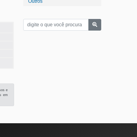
Outros
sos e
is em