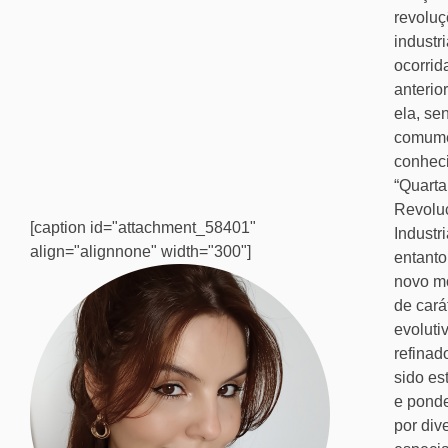
revolu
industri
ocorrid
anterio
ela, se
comum
conhec
“Quarta
Revolu
[caption id="attachment_58401"
Industri
align="alignnone" width="300"]
entanto
novo m
de cará
evoluti
refinad
sido es
e pond
por div