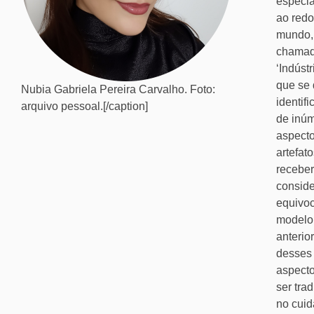
especia
ao redo
mundo,
chamad
‘Indústr
que se 
Nubia Gabriela Pereira Carvalho. Foto:
identif
arquivo pessoal.[/caption]
de inú
aspecto
artefat
recebe
consid
equivo
modelo
anterio
desses
aspect
ser tra
no cuid