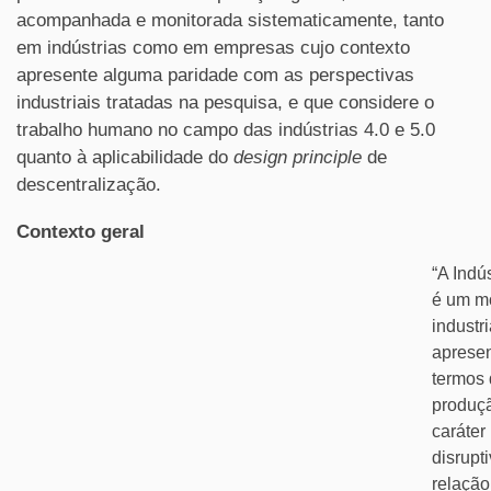
acompanhada e monitorada sistematicamente, tanto
em indústrias como em empresas cujo contexto
apresente alguma paridade com as perspectivas
industriais tratadas na pesquisa, e que considere o
trabalho humano no campo das indústrias 4.0 e 5.0
quanto à aplicabilidade do
design principle
de
descentralização.
Contexto geral
“A Indús
é um m
industr
aprese
termos
produçã
caráter
disrupt
relação