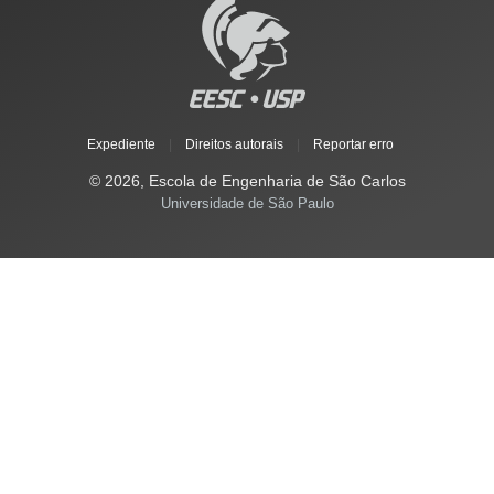
Expediente
|
Direitos autorais
|
Reportar erro
© 2026, Escola de Engenharia de São Carlos
Universidade de São Paulo