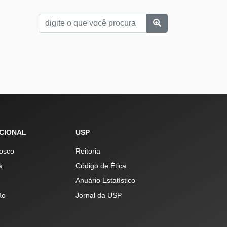
UCIONAL
USP
osco
Reitoria
a
Código de Ética
Anuário Estatístico
ão
Jornal da USP