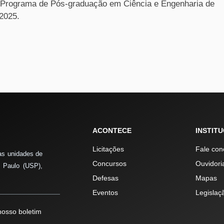
o Programa de Pós-graduação em Ciência e Engenharia de
 2025.
ACONTECE
INSTIT
Licitações
Fale con
as unidades de
Concursos
Ouvidori
 Paulo (USP),
Defesas
Mapas
Eventos
Legislaç
osso boletim