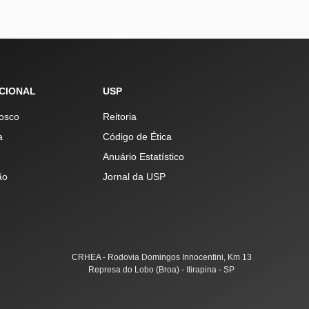
UCIONAL
USP
osco
Reitoria
a
Código de Ética
Anuário Estatístico
ão
Jornal da USP
CRHEA - Rodovia Domingos Innocentini, Km 13
Represa do Lobo (Broa) - Itirapina - SP