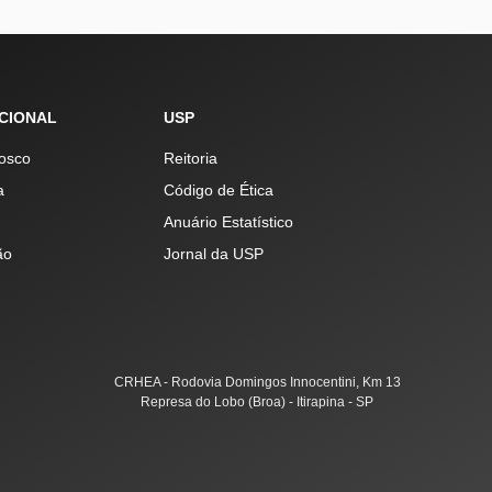
UCIONAL
USP
osco
Reitoria
a
Código de Ética
Anuário Estatístico
ão
Jornal da USP
CRHEA - Rodovia Domingos Innocentini, Km 13
Represa do Lobo (Broa) - Itirapina - SP