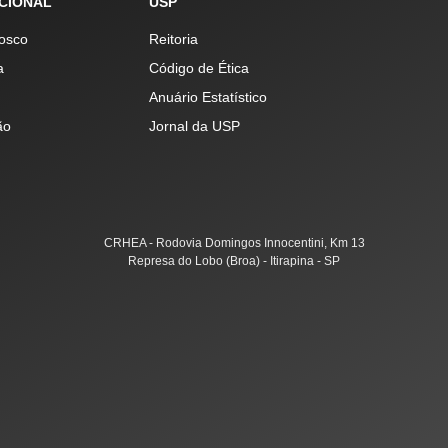
UCIONAL
USP
osco
Reitoria
a
Código de Ética
Anuário Estatístico
ão
Jornal da USP
CRHEA - Rodovia Domingos Innocentini, Km 13
Represa do Lobo (Broa) - Itirapina - SP