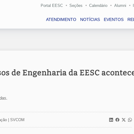
Portal EESC
Seções
Calendário
Alumni
ATENDIMENTO
NOTÍCIAS
EVENTOS
RE
rsos de Engenharia da EESC acontec
das.
ção |
SVCOM