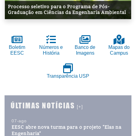
Processo seletivo para o Programa de Pós-
Graduação em Ciências da Engenharia Ambiental
Boletim
Números e
Banco de
Mapas do
EESC
História
Imagens
Campus
Transparência USP
ÚLTIMAS NOTÍCIAS
[+]
07-ago
EESC abre nova turma para o projeto “Elas na
Engenharia”