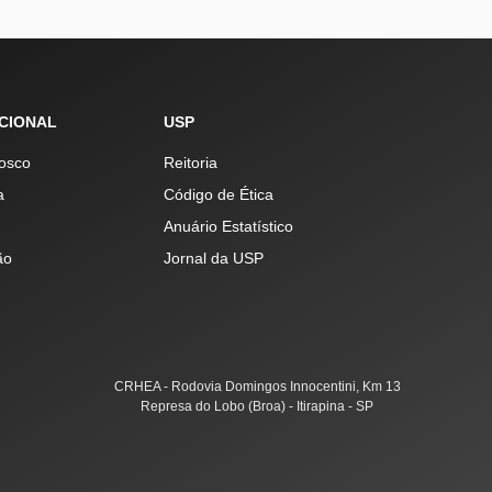
UCIONAL
USP
osco
Reitoria
a
Código de Ética
Anuário Estatístico
ão
Jornal da USP
CRHEA - Rodovia Domingos Innocentini, Km 13
Represa do Lobo (Broa) - Itirapina - SP