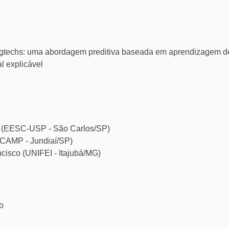
techs: uma abordagem preditiva baseada em aprendizagem d
al explicável
on (EESC-USP - São Carlos/SP)
ICAMP - Jundiaí/SP)
cisco (UNIFEI - Itajubá/MG)
o