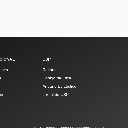
UCIONAL
USP
osco
Reitoria
a
Código de Ética
Anuário Estatístico
ão
Jornal da USP
CRHEA - Rodovia Domingos Innocentini, Km 13