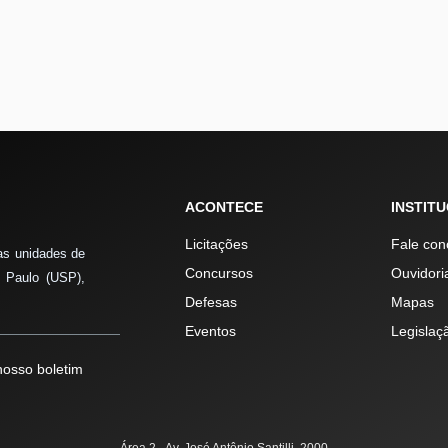
ACONTECE
INSTIT
Licitações
Fale con
as unidades de
Concursos
Ouvidori
 Paulo (USP),
Defesas
Mapas
Eventos
Legislaç
osso boletim
Área 2 - Av. José Antônio Santilli, 2000