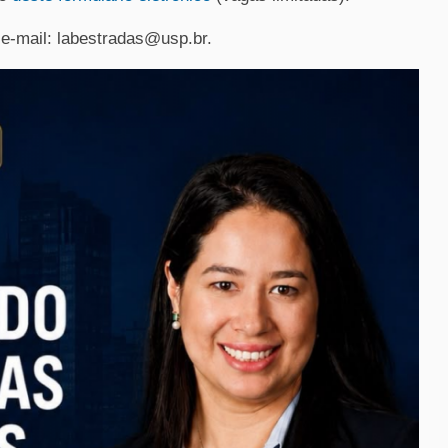
e-mail: labestradas@usp.br.