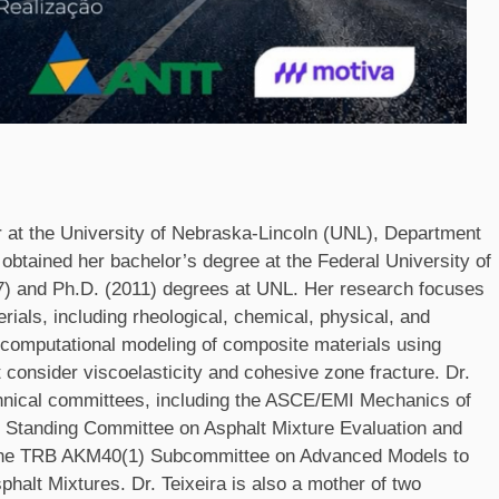
or at the University of Nebraska-Lincoln (UNL), Department
obtained her bachelor’s degree at the Federal University of
07) and Ph.D. (2011) degrees at UNL. Her research focuses
erials, including rheological, chemical, physical, and
 computational modeling of composite materials using
consider viscoelasticity and cohesive zone fracture. Dr.
chnical committees, including the ASCE/EMI Mechanics of
tanding Committee on Asphalt Mixture Evaluation and
f the TRB AKM40(1) Subcommittee on Advanced Models to
alt Mixtures. Dr. Teixeira is also a mother of two