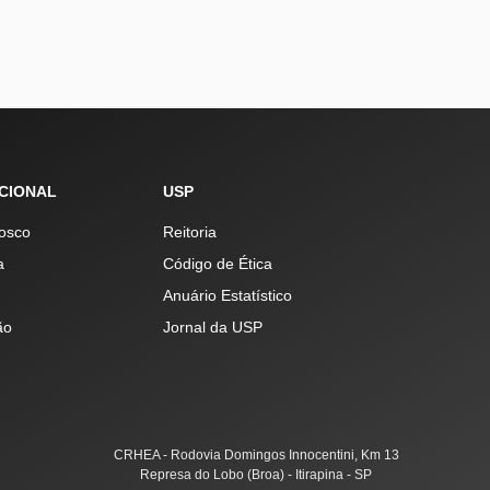
UCIONAL
USP
osco
Reitoria
a
Código de Ética
Anuário Estatístico
ão
Jornal da USP
CRHEA - Rodovia Domingos Innocentini, Km 13
Represa do Lobo (Broa) - Itirapina - SP