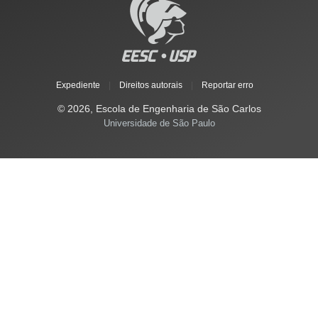
Expediente
|
Direitos autorais
|
Reportar erro
© 2026, Escola de Engenharia de São Carlos
Universidade de São Paulo