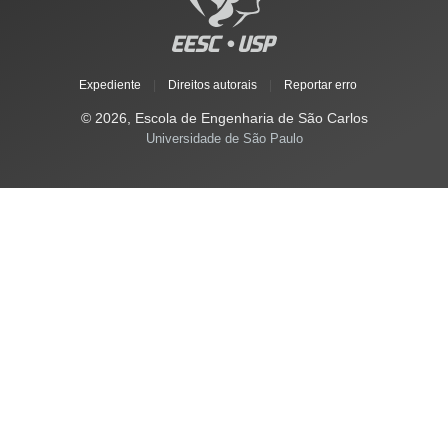
Expediente
|
Direitos autorais
|
Reportar erro
© 2026, Escola de Engenharia de São Carlos
Universidade de São Paulo