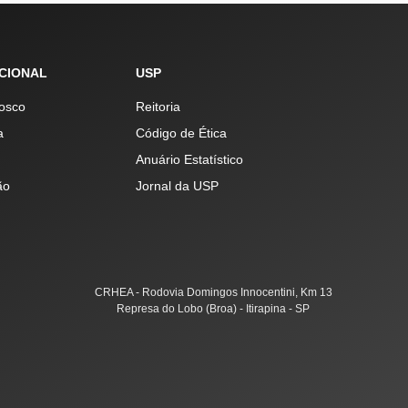
UCIONAL
USP
osco
Reitoria
a
Código de Ética
Anuário Estatístico
ão
Jornal da USP
CRHEA - Rodovia Domingos Innocentini, Km 13
Represa do Lobo (Broa) - Itirapina - SP