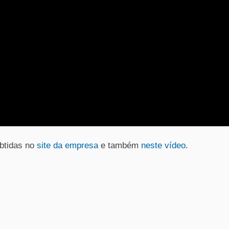
btidas no
site da empresa
e também
neste vídeo
.