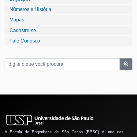
Números e História
Mapas
Cadastre-se
Fale Conosco
A Escola de Engenharia de São Carlos (EESC) é uma das