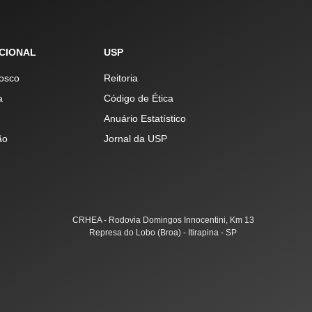
UCIONAL
USP
osco
Reitoria
a
Código de Ética
Anuário Estatístico
ão
Jornal da USP
CRHEA - Rodovia Domingos Innocentini, Km 13
Represa do Lobo (Broa) - Itirapina - SP