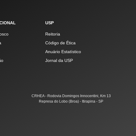
UCIONAL
USP
osco
Reitoria
a
Código de Ética
Anuário Estatístico
ão
Jornal da USP
CRHEA - Rodovia Domingos Innocentini, Km 13
Represa do Lobo (Broa) - Itirapina - SP