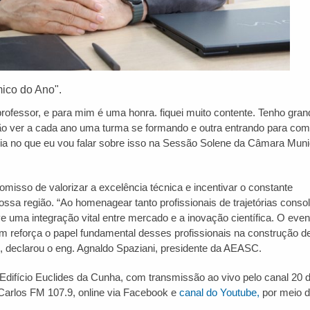
ico do Ano".
professor, e para mim é uma honra. fiquei muito contente. Tenho gran
ão ver a cada ano uma turma se formando e outra entrando para co
ia no que eu vou falar sobre isso na Sessão Solene da Câmara Munic
isso de valorizar a excelência técnica e incentivar o constante
ssa região. “Ao homenagear tanto profissionais de trajetórias conso
 uma integração vital entre mercado e a inovação científica. O even
m reforça o papel fundamental desses profissionais na construção 
 declarou o eng. Agnaldo Spaziani, presidente da AEASC.
Edifício Euclides da Cunha, com transmissão ao vivo pelo canal 20 d
o Carlos FM 107.9, online via Facebook e
canal do Youtube,
por meio 