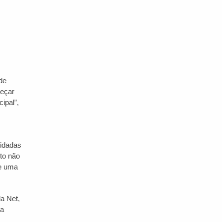
de
meçar
ipal”,
lidadas
to não
de uma
a Net,
da