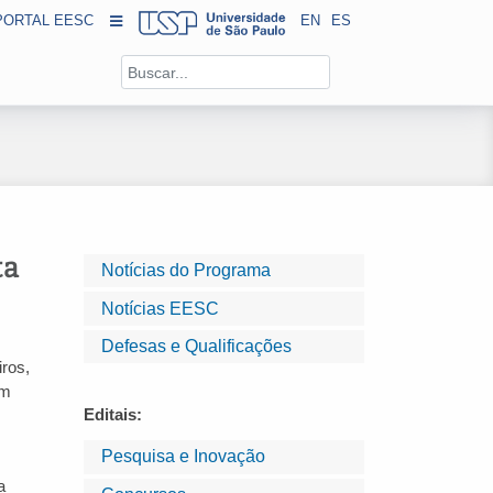
PORTAL EESC
EN
ES
ta
Notícias do Programa
Notícias EESC
Defesas e Qualificações
ros,
em
Editais:
Pesquisa e Inovação
a