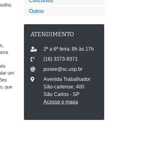
Concursos
nselho
Outros
ATENDIMENTO
s,
2ª a 6ª feira: 8h às 17h
 uma
(16) 3373-9371
nós
posee@sc.usp.br
alar um
Avenida Trabalhador
ções
o, que
São-carlense, 400
São Carlos - SP
Acesse o mapa