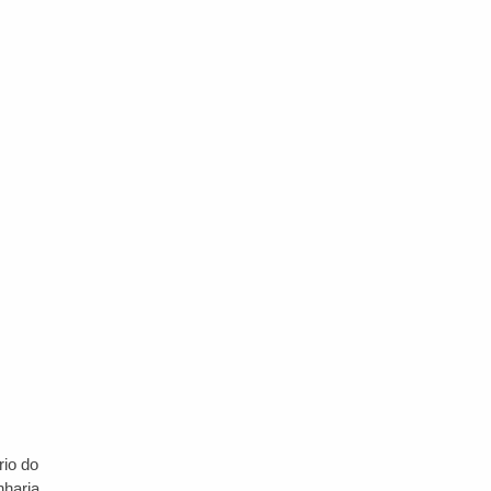
rio do
haria,