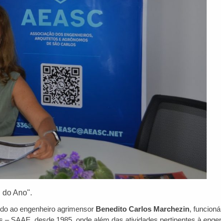
l do Ano".
dido ao engenheiro agrimensor
Benedito Carlos Marchezin
, funcioná
 – SAAE, desde 1985, onde além das atividades pertinentes à engen