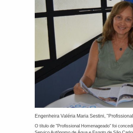
Engenheira Valéria Maria Sestini, "Profissiona
O título de "Profissional Homenageado" foi conce
Serviço Autônomo de Água e Esgoto de São Carlos